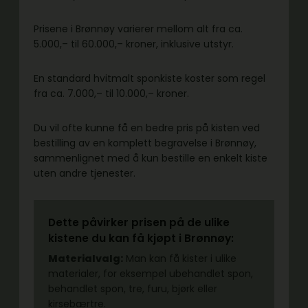
Prisene i Brønnøy varierer mellom alt fra ca.
5.000,– til 60.000,– kroner, inklusive utstyr.
En standard hvitmalt sponkiste koster som regel
fra ca. 7.000,– til 10.000,– kroner.
Du vil ofte kunne få en bedre pris på kisten ved
bestilling av en komplett begravelse i Brønnøy,
sammenlignet med å kun bestille en enkelt kiste
uten andre tjenester.
Dette påvirker prisen på de ulike
kistene du kan få kjøpt i Brønnøy:
Materialvalg:
Man kan få kister i ulike
materialer, for eksempel ubehandlet spon,
behandlet spon, tre, furu, bjørk eller
kirsebærtre.