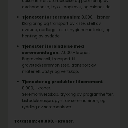
dokumenter, utarbeidelse og publisering av
dødsannonse, trykk i papiravis, og minneside.
Tjenester før seremonien:
8.000,– kroner.
Klargjøring og transport av kiste, stell av
avdøde, nedlegg i kiste, hygienemateriell, og
henting av avdøde.
Tjenester i forbindelse med
seremonidagen:
7.000,– kroner.
Begravelsesbil, transport til
gravsted/seremonisted, transport av
materiell, utstyr og vertskap.
Tjenester og produkter til seremoni:
8.000,– kroner.
Seremonivertskap, trykking av programhefter,
kistedekorasjon, pynt av seremonirom, og
rydding av seremonirom.
Totalsum: 40.000,– kroner.