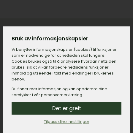
Bruk av informasjonskapsler
Konkret priseksempel på gravstein
Vi benytter informasjons­kapsler (cookies) til funksjoner
med tilvalg i Brønnøy
som er nødvendige for at nettsiden skal fungere.
Cookies brukes også til å analysere hvordan nettsiden
Gravstein:
15.000,– kroner.
brukes, slik at vi kan forbedre nettsidens funksjoner,
innhold og utseende i takt med endringer i brukernes
Gravering, navn og dato:
500,– kroner.
behov.
Gravering, minneord:
800,– kroner.
Du finner mer informasjon og kan oppdatere dine
samtykker i vår personvernerklæring.
Bedramme:
2.500,– kroner.
Montert dekor, duer:
1.200,– kroner.
Det er greit
Lykt:
6.000,– kroner.
Tilpass dine innstillinger
Sum: 26.000,– kroner.