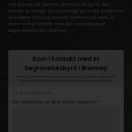
Ved å bruke vår tjeneste, sparer du tid og får den
støtten du trenger for å planlegge en verdig avskjed for
dine kjære. Fyll ut og send inn skjemaet på siden, så
setter vi deg i kontakt med det mest passende
begravelsesbyrået i Brønnøy.
Kom i kontakt med et
begravelsesbyrå i Brønnøy
Send en kort beskrivelse av dine ønsker og behov, så hjelper vi deg med å
finne et kvalitetssikret begravelsesbyrå i Brønnøy som passer for deg.
h
1/2: DIN HENVENDELSE
e
Kort beskrivelse av dine ønsker og behov
*
r
o