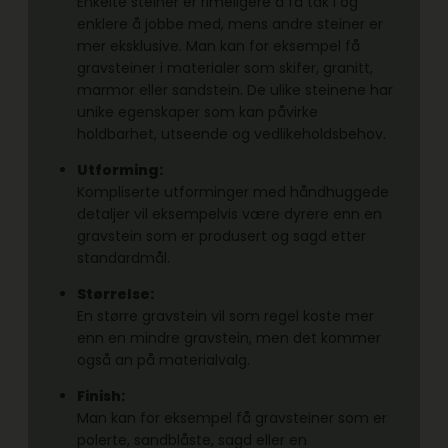
Enkelte steiner er rimeligere å få tak i og
enklere å jobbe med, mens andre steiner er
mer eksklusive. Man kan for eksempel få
gravsteiner i materialer som skifer, granitt,
marmor eller sandstein. De ulike steinene har
unike egenskaper som kan påvirke
holdbarhet, utseende og vedlikeholdsbehov.
Utforming:
Kompliserte utforminger med håndhuggede
detaljer vil eksempelvis være dyrere enn en
gravstein som er produsert og sagd etter
standardmål.
Størrelse:
En større gravstein vil som regel koste mer
enn en mindre gravstein, men det kommer
også an på materialvalg.
Finish:
Man kan for eksempel få gravsteiner som er
polerte, sandblåste, sagd eller en