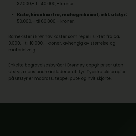
32.000,– til 40.000,– kroner.
Kiste, kirsebærtre, mahognibeiset, inkl. utstyr:
50.000,– til 60.000,– kroner.
Barnekister i Brønnøy koster som regel i sjiktet fra ca.
3.000,– til 10.000,– kroner, avhengig av størrelse og
materialvalg.
Enkelte begravelsesbyråer i Brønnøy oppgir priser uten
utstyr, mens andre inkluderer utstyr. Typiske eksempler
på utstyr er madrass, teppe, pute og hvit skjorte.