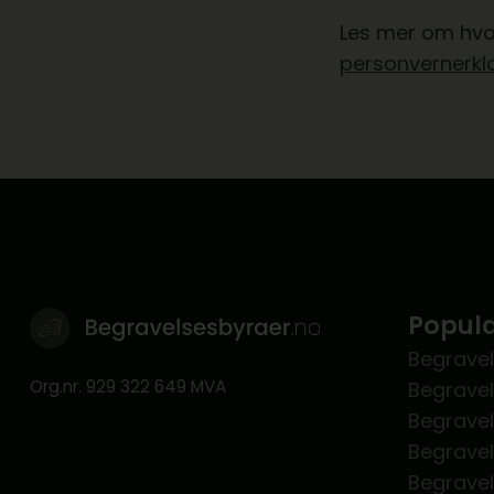
Les mer om hvor
personvernerkl
Populæ
Begravel
Org.nr. 929 322 649 MVA
Begrave
Begrave
Begrave
Begrave