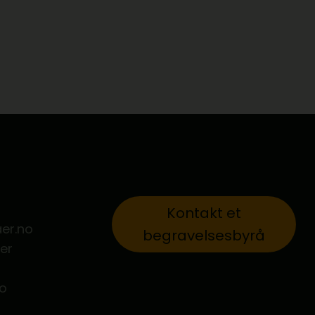
Kontakt et
er.no
begravelsesbyrå
er
no