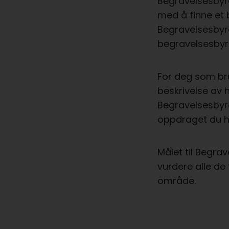
Begravelsesbyra
med å finne et 
Begravelsesbyr
begravelsesbyrå
For deg som bru
beskrivelse av 
Begravelsesbyra
oppdraget du h
Målet til Begra
vurdere alle de
område.