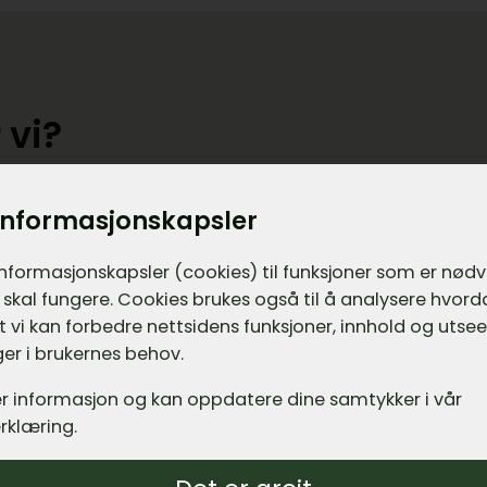
 vi?
er.no er en tjeneste som er utviklet og driftet av 
informasjonskapsler
 322 649 MVA). Teamet bak Leadly har drevet med u
ter og digital markedsføring gjennom egne selskaper
informasjons­kapsler (cookies) til funksjoner som er nød
svarende tjenester som Begravelsesbyraer.no i over 
 skal fungere. Cookies brukes også til å analysere hvor
gg har vi utviklet og levert digitale løsninger for over
 at vi kan forbedre nettsidens funksjoner, innhold og utsee
e og utlandet.
er i brukernes behov.
r informasjon og kan oppdatere dine samtykker i vår
 levere enkle løsninger som er lette å bruke og som
rklæring.
e våre med potensielle leverandører på en enkel