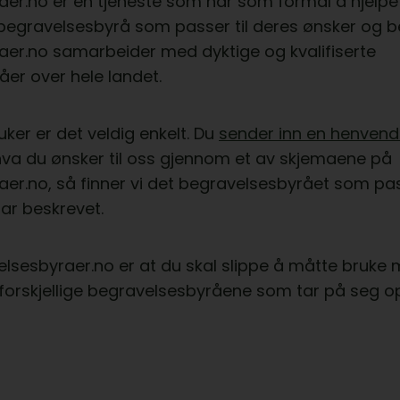
er.no er en tjeneste som har som formål å hjelpe
begravelsesbyrå som passer til deres ønsker og b
aer.no samarbeider med dyktige og kvalifiserte
er over hele landet.
ker er det veldig enkelt. Du
sender inn en henvend
hva du ønsker til oss gjennom et av skjemaene på
er.no, så finner vi det begravelsesbyrået som pass
ar beskrevet.
velsesbyraer.no er at du skal slippe å måtte bruke
 forskjellige begravelsesbyråene som tar på seg op