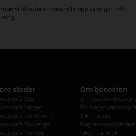
dan vi håndterer innsendte opplysninger i vår
æring
.
re steder
Om tjenesten
sesbyrå Oslo
Om Begravelsesbyra
lsesbyrå Bergen
For begravelsesbyrå
lsesbyrå Trondheim
Slik fungerer
lsesbyrå Stavanger
Begravelsesbyraer.
lsesbyrå Tromsø
Vilkår for bruk