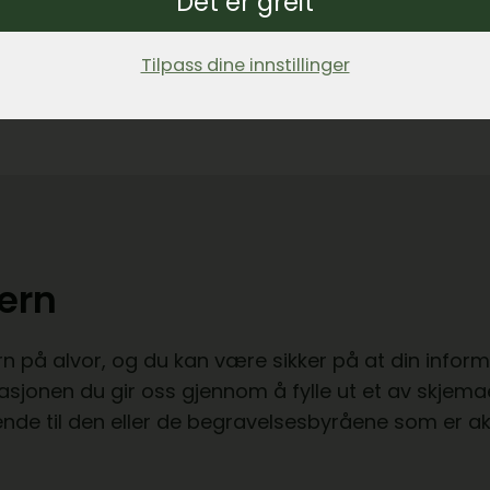
Det er greit
r om oss kan besøke
Leadlys hjemmeside
. Ønsker 
s, kan du sende en
e-post
til vårt kundesenter.
Tilpass dine innstillinger
ern
rn på alvor, og du kan være sikker på at din infor
asjonen du gir oss gjennom å fylle ut et av skjem
nde til den eller de begravelsesbyråene som er akt