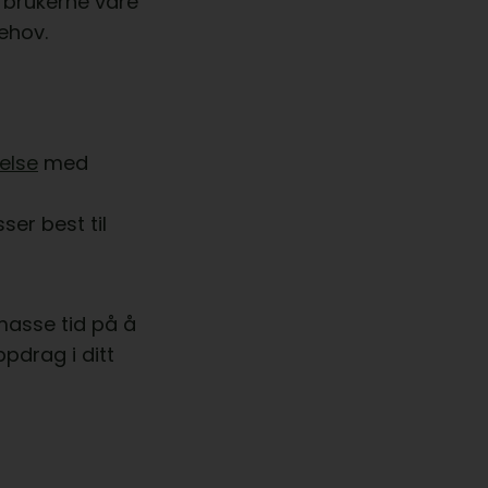
 brukerne våre
ehov.
else
med
er best til
 masse tid på å
pdrag i ditt