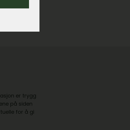
du å komme i
masjon er trygg
aene på siden
uelle for å gi