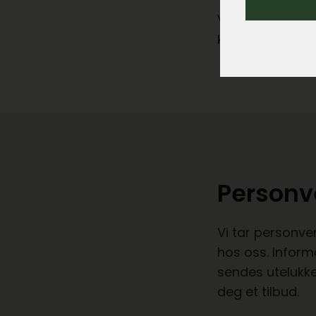
Vil du lese me
kontakt med os
Personv
Vi tar personve
hos oss. Inform
sendes utelukke
deg et tilbud.