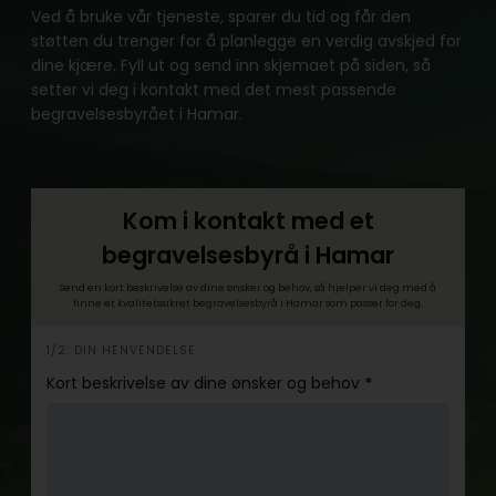
Ved å bruke vår tjeneste, sparer du tid og får den
støtten du trenger for å planlegge en verdig avskjed for
dine kjære. Fyll ut og send inn skjemaet på siden, så
setter vi deg i kontakt med det mest passende
begravelsesbyrået i Hamar.
Kom i kontakt med et
begravelsesbyrå i Hamar
Send en kort beskrivelse av dine ønsker og behov, så hjelper vi deg med å
finne et kvalitetssikret begravelsesbyrå i Hamar som passer for deg.
h
1/2: DIN HENVENDELSE
e
Kort beskrivelse av dine ønsker og behov
*
r
o