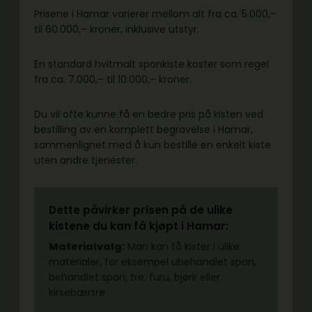
Prisene i Hamar varierer mellom alt fra ca. 5.000,–
til 60.000,– kroner, inklusive utstyr.
En standard hvitmalt sponkiste koster som regel
fra ca. 7.000,– til 10.000,– kroner.
Du vil ofte kunne få en bedre pris på kisten ved
bestilling av en komplett begravelse i Hamar,
sammenlignet med å kun bestille en enkelt kiste
uten andre tjenester.
Dette påvirker prisen på de ulike
kistene du kan få kjøpt i Hamar:
Materialvalg:
Man kan få kister i ulike
materialer, for eksempel ubehandlet spon,
behandlet spon, tre, furu, bjørk eller
kirsebærtre.