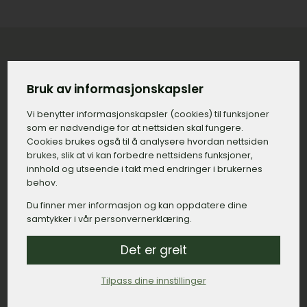
Konkret priseksempel på gravstein
Bruk av informasjonskapsler
med tilvalg i Hamar
Vi benytter informasjons­kapsler (cookies) til funksjoner
som er nødvendige for at nettsiden skal fungere.
Gravstein:
15.000,– kroner.
Cookies brukes også til å analysere hvordan nettsiden
brukes, slik at vi kan forbedre nettsidens funksjoner,
Gravering, navn og dato:
500,– kroner.
innhold og utseende i takt med endringer i brukernes
Gravering, minneord:
800,– kroner.
behov.
Du finner mer informasjon og kan oppdatere dine
Bedramme:
2.500,– kroner.
samtykker i vår personvernerklæring.
Montert dekor, duer:
1.200,– kroner.
Det er greit
Lykt:
6.000,– kroner.
Tilpass dine innstillinger
Sum: 26.000,– kroner.