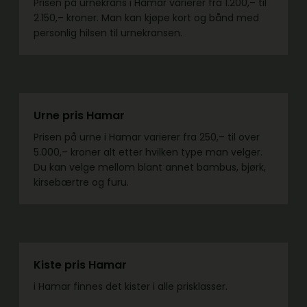
Prisen på urnekrans i Hamar varierer fra 1.200,– til
2.150,– kroner. Man kan kjøpe kort og bånd med
personlig hilsen til urnekransen.
Urne pris Hamar
Prisen på urne i Hamar varierer fra 250,– til over
5.000,– kroner alt etter hvilken type man velger.
Du kan velge mellom blant annet bambus, bjørk,
kirsebærtre og furu.
Kiste pris Hamar
i Hamar finnes det kister i alle prisklasser.