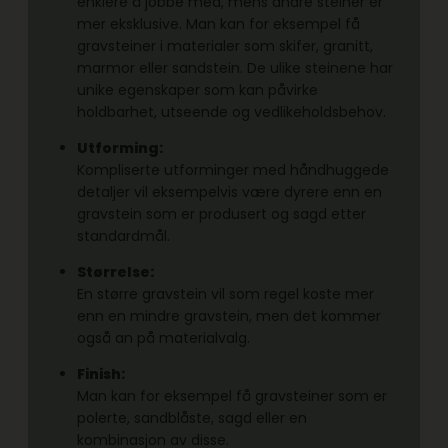
enklere å jobbe med, mens andre steiner er
mer eksklusive. Man kan for eksempel få
gravsteiner i materialer som skifer, granitt,
marmor eller sandstein. De ulike steinene har
unike egenskaper som kan påvirke
holdbarhet, utseende og vedlikeholdsbehov.
Utforming:
Kompliserte utforminger med håndhuggede
detaljer vil eksempelvis være dyrere enn en
gravstein som er produsert og sagd etter
standardmål.
Størrelse:
En større gravstein vil som regel koste mer
enn en mindre gravstein, men det kommer
også an på materialvalg.
Finish:
Man kan for eksempel få gravsteiner som er
polerte, sandblåste, sagd eller en
kombinasjon av disse.