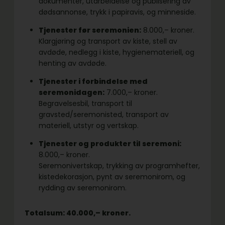
dokumenter, utarbeidelse og publisering av
dødsannonse, trykk i papiravis, og minneside.
Tjenester før seremonien:
8.000,– kroner.
Klargjøring og transport av kiste, stell av
avdøde, nedlegg i kiste, hygienemateriell, og
henting av avdøde.
Tjenester i forbindelse med
seremonidagen:
7.000,– kroner.
Begravelsesbil, transport til
gravsted/seremonisted, transport av
materiell, utstyr og vertskap.
Tjenester og produkter til seremoni:
8.000,– kroner.
Seremonivertskap, trykking av programhefter,
kistedekorasjon, pynt av seremonirom, og
rydding av seremonirom.
Totalsum: 40.000,– kroner.