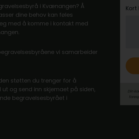
 begravelsesbyrå i Kvænangen? Å
e
Kort
sser dine behov kan føles
r
pe deg med å komme i kontakt med
o
nangen.
 begravelsesbyråene vi samarbeider
 den støtten du trenger for å
ll ut og send inn skjemaet på siden,
Din ko
ende begravelsesbyrået i
fores