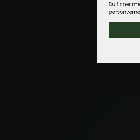
Du finner me
personverne