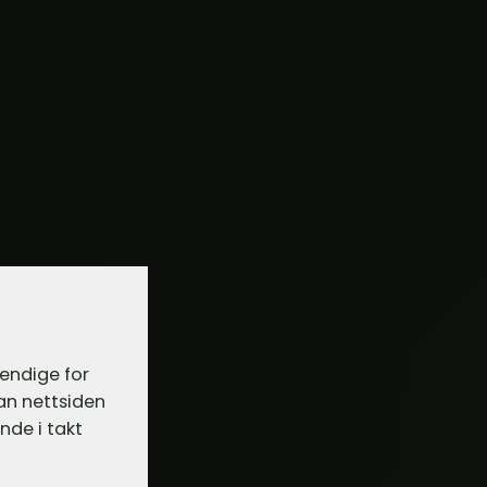
vendige for
dan nettsiden
nde i takt