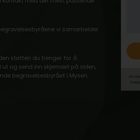
e i kontakt med det mest passende
o
 begravelsesbyråene vi samarbeider
 den støtten du trenger for å
ll ut og send inn skjemaet på siden,
ende begravelsesbyrået i Mysen.
Din ko
fores