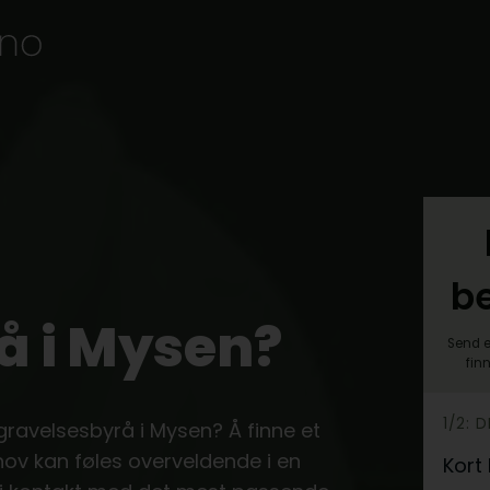
b
å i Mysen?
Send e
fin
h
1/2: 
egravelsesbyrå i Mysen? Å finne et
e
ov kan føles overveldende i en
Kort
r