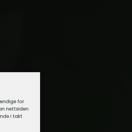
vendige for
dan nettsiden
nde i takt