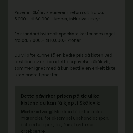
Prisene i Skålevik varierer mellom alt fra ca.
5.000,– til 60.000,– kroner, inklusive utstyr.
En standard hvitmalt sponkiste koster som regel
fra ca. 7.000,– til 10.000,– kroner.
Du vil ofte kunne få en bedre pris på kisten ved
bestilling av en komplett begravelse i Skålevik,
sammenlignet med å kun bestille en enkelt kiste
uten andre tjenester.
Dette påvirker prisen på de ulike
kistene du kan få kjøpt i Skålevik:
Materialvalg:
Man kan få kister i ulike
materialer, for eksempel ubehandlet spon,
behandlet spon, tre, furu, bjørk eller
kirsebærtre.