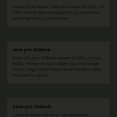
Prisen på urnekrans i Skålevik varierer fra 1.200,– til
2.150,– kroner. Man kan kjøpe kort og bånd med
personlig hilsen til urnekransen.
Urne pris Skålevik
Prisen på urne i Skålevik varierer fra 250,– til over
5.000,– kroner alt etter hvilken type man velger.
Du kan velge mellom blant annet bambus, bjørk,
kirsebærtre og furu.
Kiste pris Skålevik
i Skålevik finnes det kister i alle prisklasser.