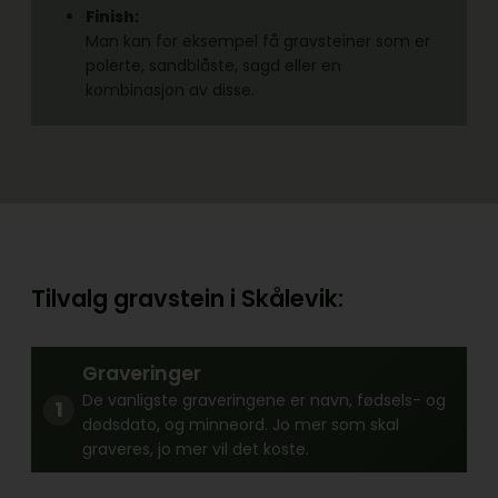
Finish:
Man kan for eksempel få gravsteiner som er
polerte, sandblåste, sagd eller en
kombinasjon av disse.
Tilvalg gravstein i Skålevik:
Graveringer
De vanligste graveringene er navn, fødsels- og
dødsdato, og minneord. Jo mer som skal
graveres, jo mer vil det koste.