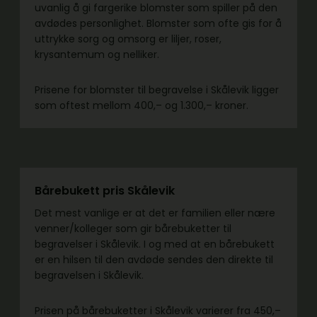
uvanlig å gi fargerike blomster som spiller på den
avdødes personlighet. Blomster som ofte gis for å
uttrykke sorg og omsorg er liljer, roser,
krysantemum og nelliker.
Prisene for blomster til begravelse i Skålevik ligger
som oftest mellom 400,– og 1.300,– kroner.
Bårebukett pris Skålevik
Det mest vanlige er at det er familien eller nære
venner/kolleger som gir bårebuketter til
begravelser i Skålevik. I og med at en bårebukett
er en hilsen til den avdøde sendes den direkte til
begravelsen i Skålevik.
Prisen på bårebuketter i Skålevik varierer fra 450,–