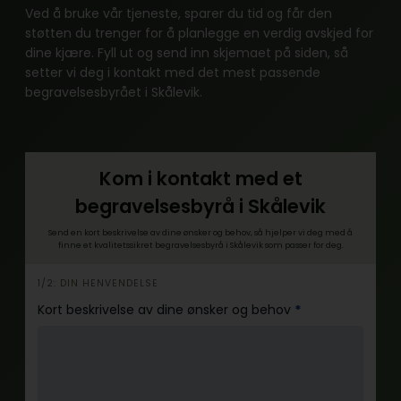
Ved å bruke vår tjeneste, sparer du tid og får den
støtten du trenger for å planlegge en verdig avskjed for
dine kjære. Fyll ut og send inn skjemaet på siden, så
setter vi deg i kontakt med det mest passende
begravelsesbyrået i Skålevik.
Kom i kontakt med et
begravelsesbyrå i Skålevik
Send en kort beskrivelse av dine ønsker og behov, så hjelper vi deg med å
finne et kvalitetssikret begravelsesbyrå i Skålevik som passer for deg.
h
1/2: DIN HENVENDELSE
e
Kort beskrivelse av dine ønsker og behov
*
r
o