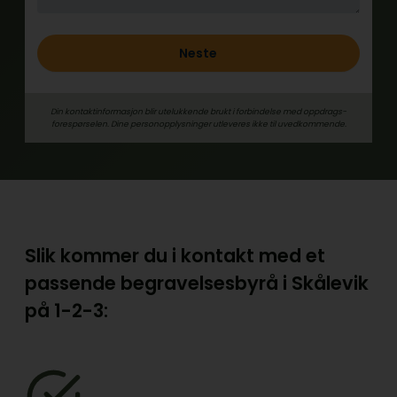
Neste
Din kontaktinformasjon blir utelukkende brukt i forbindelse med oppdrags­
forespørselen. Dine person­­opplysninger utleveres ikke til uvedkommende.
Slik kommer du i kontakt med et
passende begravelsesbyrå i Skålevik
på
1-2-3: