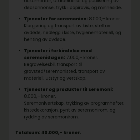
dokumenter, utarbeidelse og publisering av
dødsannonse, trykk i papiravis, og minneside.
Tjenester før seremonien:
8.000,– kroner.
Klargjøring og transport av kiste, stell av
avdøde, nedlegg i kiste, hygienemateriell, og
henting av avdøde.
Tjenester i forbindelse med
seremonidagen:
7.000,– kroner.
Begravelsesbil, transport til
gravsted/seremonisted, transport av
materiell, utstyr og vertskap.
Tjenester og produkter til seremoni:
8.000,– kroner.
Seremonivertskap, trykking av programhefter,
kistedekorasjon, pynt av seremonirom, og
rydding av seremonirom.
Totalsum: 40.000,– kroner.