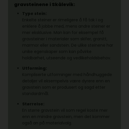
gravsteinene
i Skålevik:
Type stein:
Enkelte steiner er rimeligere å få tak i og
enklere å jobbe med, mens andre steiner er
mer eksklusive. Man kan for eksempel få
gravsteiner i materialer som skifer, granitt,
marmor eller sandstein. De ulike steinene har
unike egenskaper som kan påvirke
holdbarhet, utseende og vedlikeholdsbehov.
Utforming:
Kompliserte utforminger med håndhuggede
detaljer vil eksempelvis være dyrere enn en
gravstein som er produsert og sagd etter
standardmål.
Størrelse:
En større gravstein vil som regel koste mer
enn en mindre gravstein, men det kommer
også an på materialvalg.