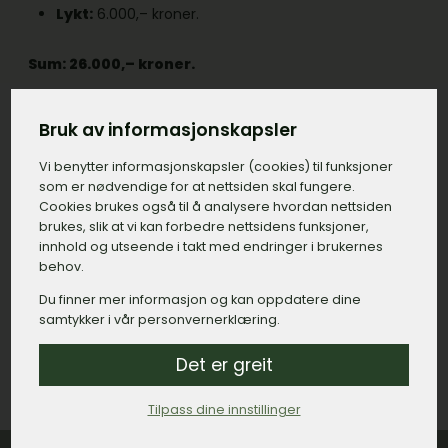
Lykt:
6.000,– kroner.
Sum: 26.000,– kroner.
En annen ting som kan være viktig å sjekke opp er
Bruk av informasjonskapsler
leverandøren i Skålevik tilbyr transport og montering
inkludert i prisen. De fleste i Skålevik inkluderer dette,
Vi benytter informasjons­kapsler (cookies) til funksjoner
men ikke alle.
som er nødvendige for at nettsiden skal fungere.
Cookies brukes også til å analysere hvordan nettsiden
brukes, slik at vi kan forbedre nettsidens funksjoner,
Kom i kontakt med et begravelsesbyrå i
innhold og utseende i takt med endringer i brukernes
Skålevik
behov.
Du finner mer informasjon og kan oppdatere dine
samtykker i vår personvernerklæring.
Det er greit
Tilpass dine innstillinger