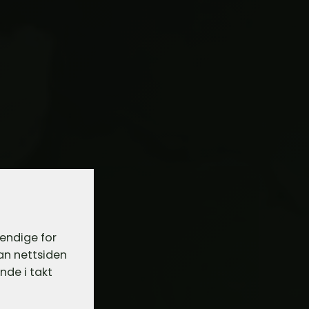
vendige for
dan nettsiden
nde i takt