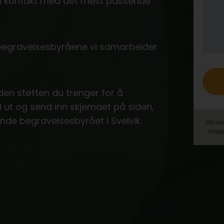
e i kontakt med det mest passende
o
 begravelsesbyråene vi samarbeider
 den støtten du trenger for å
ll ut og send inn skjemaet på siden,
nde begravelsesbyrået i Svelvik.
Din ko
fores