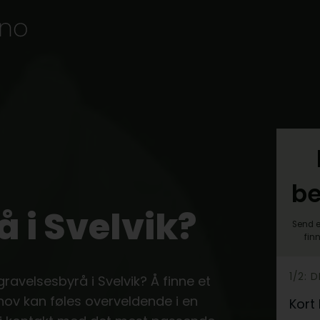
be
 i Svelvik?
Send e
fin
h
1/2: 
gravelsesbyrå i Svelvik? Å finne et
e
hov kan føles overveldende i en
Kort
r