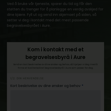
Ved å bruke vår tjeneste, sparer du tid og får den
støtten du trenger for å planlegge en verdig avskjed for
dine kjære. Fyll ut og send inn skjemaet på siden, så
setter vi deg i kontakt med det mest passende
begravelsesbyrået i Aure.
Kom i kontakt med et
begravelsesbyrå i Aure
Send en kort beskrivelse av dine ønsker og behov, så hjelper vi deg med å
finne et kvalitetssikret begravelsesbyrå i Aure som passer for deg.
h
1/2: DIN HENVENDELSE
e
Kort beskrivelse av dine ønsker og behov
*
r
o