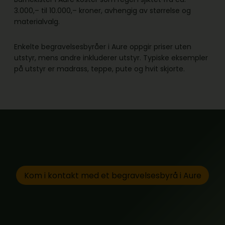
3.000,– til 10.000,– kroner, avhengig av størrelse og
materialvalg.
Enkelte begravelsesbyråer i Aure oppgir priser uten
utstyr, mens andre inkluderer utstyr. Typiske eksempler
på utstyr er madrass, teppe, pute og hvit skjorte.
Kom i kontakt med et begravelsesbyrå i Aure