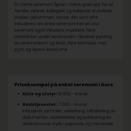
En større seremoni åpner i større grad opp for at
familie, venner, kollegaer og bekjente til avdøde
ønskes velkommen. Utover det som ofte
inkluderes i en enkel seremoni kan en stor
seremoni også inkludere musikere, flere
assistenter under seremonien, tilpasset pynting
av seremonirom og kiste, flere blomster, mer
pynt, og dyrere kiste/urne.
Priseksempel på enkel seremoni i Aure
Kiste og utstyr:
10.000,– kroner.
Basistjenester:
7.000,– kroner.
Inkluderer samtaler, veiledning, håndtering av
dokumenter, utarbeidelse og publisering av
dødsannonse, trykk i papiravis, og minneside.