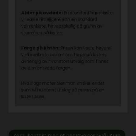
Alder på avdøde:
En standard barnekiste
vil være rimeligere enn en standard
voksenkiste, hovedsakelig på grunn av
størrelsen på kisten.
Farge på kisten:
Prisen kan være høyere
ved konkrete ønsker om farge på kisten,
avhengig av hvor stort utvalg som finnes
av den ønskede fargen.
Hva slags materialer man ønsker er det
som vil ha størst utslag på prisen på en
kiste i Aure.
Kom i kontakt med et begravelsesbyrå i Aure