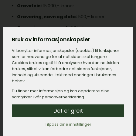
Gravstein:
15.000,– kroner.
Gravering, navn og dato:
500,– kroner.
Gravering, minneord:
800,– kroner.
Bedramme:
2.500,– kroner.
Bruk av informasjonskapsler
Montert dekor, duer:
1.200,– kroner.
Vi benytter informasjons­kapsler (cookies) til funksjoner
som er nødvendige for at nettsiden skal fungere.
Lykt:
6.000,– kroner.
Cookies brukes også til å analysere hvordan nettsiden
brukes, slik at vi kan forbedre nettsidens funksjoner,
innhold og utseende i takt med endringer i brukernes
Sum: 26.000,– kroner.
behov.
En annen ting som kan være viktig å sjekke opp er
Du finner mer informasjon og kan oppdatere dine
samtykker i vår personvernerklæring.
leverandøren i Aure tilbyr transport og montering
inkludert i prisen. De fleste i Aure inkluderer dette, men
Det er greit
ikke alle.
Tilpass dine innstillinger
Kom i kontakt med et begravelsesbyrå i Aure