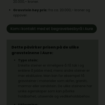
20.000,– kroner.
Gravstein høy pris:
fra ca. 20.000,– kroner og
oppover.
Kom i kontakt med et begravelsesbyrå i Aure
Dette påvirker prisen på de ulike
gravsteinene
i Aure:
Type stein:
Enkelte steiner er rimeligere å få tak i og
enklere å jobbe med, mens andre steiner er
mer eksklusive. Man kan for eksempel få
gravsteiner i materialer som skifer, granitt,
marmor eller sandstein. De ulike steinene har
unike egenskaper som kan påvirke
holdbarhet, utseende og vedlikeholdsbehov.
Utforming: