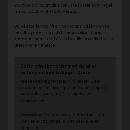
En standard hvitmalt sponkiste koster som regel
fra ca. 7.000,– til 10.000,– kroner.
Du vil ofte kunne få en bedre pris på kisten ved
bestilling av en komplett begravelse i Aure,
sammenlignet med å kun bestille en enkelt kiste
uten andre tjenester.
Dette påvirker prisen på de ulike
kistene du kan få kjøpt i Aure:
Materialvalg:
Man kan få kister i ulike
materialer, for eksempel ubehandlet spon,
behandlet spon, tre, furu, bjørk eller
kirsebærtre.
Størrelse:
Det kan være behov for kister
som er ekstra lange, ekstra brede, eller
begge deler.