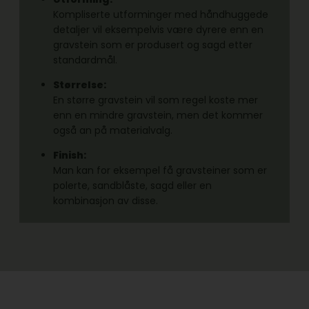
Kompliserte utforminger med håndhuggede
detaljer vil eksempelvis være dyrere enn en
gravstein som er produsert og sagd etter
standardmål.
Størrelse:
En større gravstein vil som regel koste mer
enn en mindre gravstein, men det kommer
også an på materialvalg.
Finish:
Man kan for eksempel få gravsteiner som er
polerte, sandblåste, sagd eller en
kombinasjon av disse.