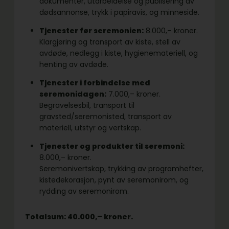
dokumenter, utarbeidelse og publisering av
dødsannonse, trykk i papiravis, og minneside.
Tjenester før seremonien:
8.000,– kroner.
Klargjøring og transport av kiste, stell av
avdøde, nedlegg i kiste, hygienemateriell, og
henting av avdøde.
Tjenester i forbindelse med
seremonidagen:
7.000,– kroner.
Begravelsesbil, transport til
gravsted/seremonisted, transport av
materiell, utstyr og vertskap.
Tjenester og produkter til seremoni:
8.000,– kroner.
Seremonivertskap, trykking av programhefter,
kistedekorasjon, pynt av seremonirom, og
rydding av seremonirom.
Totalsum: 40.000,– kroner.