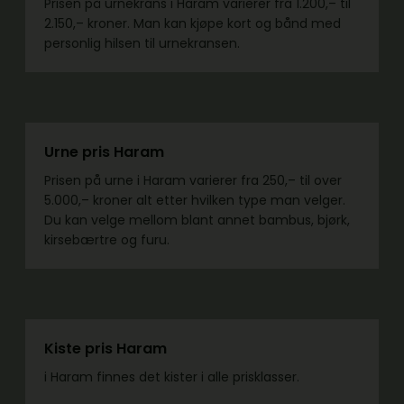
Prisen på urnekrans i Haram varierer fra 1.200,– til
2.150,– kroner. Man kan kjøpe kort og bånd med
personlig hilsen til urnekransen.
Urne pris Haram
Prisen på urne i Haram varierer fra 250,– til over
5.000,– kroner alt etter hvilken type man velger.
Du kan velge mellom blant annet bambus, bjørk,
kirsebærtre og furu.
Kiste pris Haram
i Haram finnes det kister i alle prisklasser.