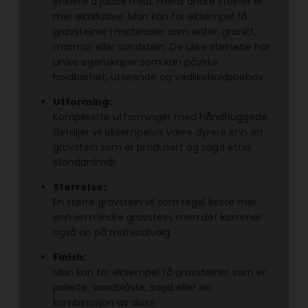
enklere å jobbe med, mens andre steiner er
mer eksklusive. Man kan for eksempel få
gravsteiner i materialer som skifer, granitt,
marmor eller sandstein. De ulike steinene har
unike egenskaper som kan påvirke
holdbarhet, utseende og vedlikeholdsbehov.
Utforming:
Kompliserte utforminger med håndhuggede
detaljer vil eksempelvis være dyrere enn en
gravstein som er produsert og sagd etter
standardmål.
Størrelse:
En større gravstein vil som regel koste mer
enn en mindre gravstein, men det kommer
også an på materialvalg.
Finish:
Man kan for eksempel få gravsteiner som er
polerte, sandblåste, sagd eller en
kombinasjon av disse.