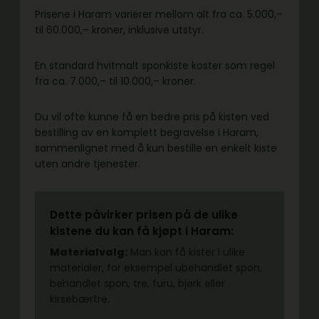
Prisene i Haram varierer mellom alt fra ca. 5.000,–
til 60.000,– kroner, inklusive utstyr.
En standard hvitmalt sponkiste koster som regel
fra ca. 7.000,– til 10.000,– kroner.
Du vil ofte kunne få en bedre pris på kisten ved
bestilling av en komplett begravelse i Haram,
sammenlignet med å kun bestille en enkelt kiste
uten andre tjenester.
Dette påvirker prisen på de ulike
kistene du kan få kjøpt i Haram:
Materialvalg:
Man kan få kister i ulike
materialer, for eksempel ubehandlet spon,
behandlet spon, tre, furu, bjørk eller
kirsebærtre.