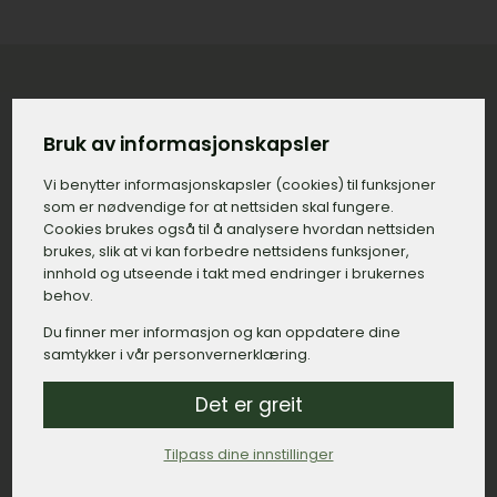
Konkret priseksempel på gravstein
Bruk av informasjonskapsler
med tilvalg i Haram
Vi benytter informasjons­kapsler (cookies) til funksjoner
som er nødvendige for at nettsiden skal fungere.
Gravstein:
15.000,– kroner.
Cookies brukes også til å analysere hvordan nettsiden
brukes, slik at vi kan forbedre nettsidens funksjoner,
Gravering, navn og dato:
500,– kroner.
innhold og utseende i takt med endringer i brukernes
Gravering, minneord:
800,– kroner.
behov.
Du finner mer informasjon og kan oppdatere dine
Bedramme:
2.500,– kroner.
samtykker i vår personvernerklæring.
Montert dekor, duer:
1.200,– kroner.
Det er greit
Lykt:
6.000,– kroner.
Tilpass dine innstillinger
Sum: 26.000,– kroner.