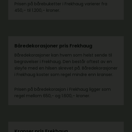
Prisen på bårebuketter i Frekhaug varierer fra
450,– til 1.200,– kroner.
Båredekorasjoner pris Frekhaug
Båredekorasjoner kan hvem som helst sende til
begravelser i Frekhaug. Den består oftest av en
sløyfe med en hilsen skrevet på. Båredekorasjoner
i Frekhaug koster som regel mindre enn kranser.
Prisen på båredekorasjon i Frekhaug ligger som
regel mellom 650,- og 1.600,– kroner.
Kranser pris Frekhaug