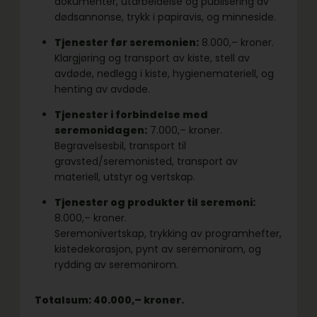
dokumenter, utarbeidelse og publisering av
dødsannonse, trykk i papiravis, og minneside.
Tjenester før seremonien:
8.000,– kroner.
Klargjøring og transport av kiste, stell av
avdøde, nedlegg i kiste, hygienemateriell, og
henting av avdøde.
Tjenester i forbindelse med
seremonidagen:
7.000,– kroner.
Begravelsesbil, transport til
gravsted/seremonisted, transport av
materiell, utstyr og vertskap.
Tjenester og produkter til seremoni:
8.000,– kroner.
Seremonivertskap, trykking av programhefter,
kistedekorasjon, pynt av seremonirom, og
rydding av seremonirom.
Totalsum: 40.000,– kroner.