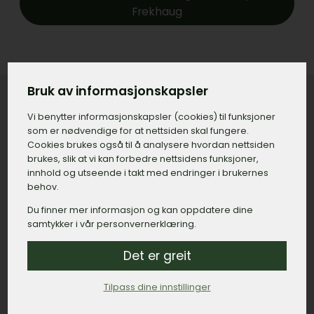
Frekhaug
Bruk av informasjonskapsler
Vi benytter informasjons­kapsler (cookies) til funksjoner
Konkret priseksempel på gravstein
som er nødvendige for at nettsiden skal fungere.
Cookies brukes også til å analysere hvordan nettsiden
med tilvalg i Frekhaug
brukes, slik at vi kan forbedre nettsidens funksjoner,
innhold og utseende i takt med endringer i brukernes
Gravstein:
15.000,– kroner.
behov.
Gravering, navn og dato:
500,– kroner.
Du finner mer informasjon og kan oppdatere dine
samtykker i vår personvernerklæring.
Gravering, minneord:
800,– kroner.
Det er greit
Bedramme:
2.500,– kroner.
Montert dekor, duer:
1.200,– kroner.
Tilpass dine innstillinger
Lykt:
6.000,– kroner.