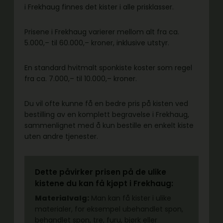
i Frekhaug finnes det kister i alle prisklasser.
Prisene i Frekhaug varierer mellom alt fra ca.
5.000,– til 60.000,– kroner, inklusive utstyr.
En standard hvitmalt sponkiste koster som regel
fra ca. 7.000,– til 10.000,– kroner.
Du vil ofte kunne få en bedre pris på kisten ved
bestilling av en komplett begravelse i Frekhaug,
sammenlignet med å kun bestille en enkelt kiste
uten andre tjenester.
Dette påvirker prisen på de ulike
kistene du kan få kjøpt i Frekhaug:
Materialvalg:
Man kan få kister i ulike
materialer, for eksempel ubehandlet spon,
behandlet spon, tre, furu, bjørk eller