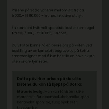
Prisene på Sotra varierer mellom alt fra ca.
5.000,– til 60.000,– kroner, inklusive utstyr.
En standard hvitmalt sponkiste koster som regel
fra ca. 7.000,– til 10.000,– kroner.
Du vil ofte kunne få en bedre pris på kisten ved
bestilling av en komplett begravelse på Sotra,
sammenlignet med å kun bestille en enkelt kiste
uten andre tjenester.
Dette påvirker prisen på de ulike
kistene du kan få kjøpt på Sotra:
Materialvalg:
Man kan få kister i ulike
materialer, for eksempel ubehandlet spon,
behandlet spon, tre, furu, bjørk eller
kirsebærtre.