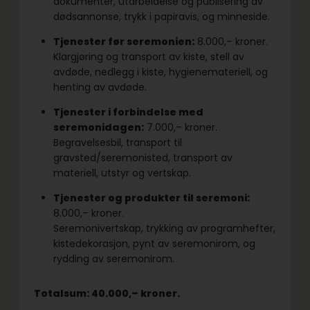
dokumenter, utarbeidelse og publisering av
dødsannonse, trykk i papiravis, og minneside.
Tjenester før seremonien:
8.000,– kroner.
Klargjøring og transport av kiste, stell av
avdøde, nedlegg i kiste, hygienemateriell, og
henting av avdøde.
Tjenester i forbindelse med
seremonidagen:
7.000,– kroner.
Begravelsesbil, transport til
gravsted/seremonisted, transport av
materiell, utstyr og vertskap.
Tjenester og produkter til seremoni:
8.000,– kroner.
Seremonivertskap, trykking av programhefter,
kistedekorasjon, pynt av seremonirom, og
rydding av seremonirom.
Totalsum: 40.000,– kroner.