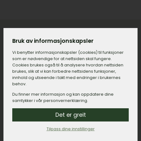
Bruk av informasjonskapsler
Konkret priseksempel på gravstein
Vi benytter informasjons­kapsler (cookies) til funksjoner
med tilvalg på Sotra
som er nødvendige for at nettsiden skal fungere.
Cookies brukes også til å analysere hvordan nettsiden
Gravstein:
15.000,– kroner.
brukes, slik at vi kan forbedre nettsidens funksjoner,
innhold og utseende i takt med endringer i brukernes
Gravering, navn og dato:
500,– kroner.
behov.
Gravering, minneord:
800,– kroner.
Du finner mer informasjon og kan oppdatere dine
samtykker i vår personvernerklæring.
Bedramme:
2.500,– kroner.
Montert dekor, duer:
1.200,– kroner.
Det er greit
Lykt:
6.000,– kroner.
Tilpass dine innstillinger
Sum: 26.000,– kroner.