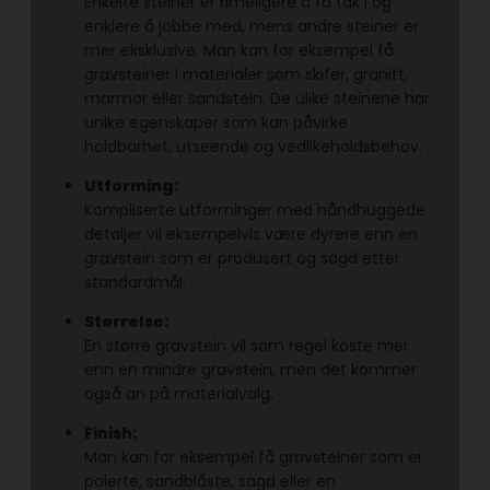
Enkelte steiner er rimeligere å få tak i og
enklere å jobbe med, mens andre steiner er
mer eksklusive. Man kan for eksempel få
gravsteiner i materialer som skifer, granitt,
marmor eller sandstein. De ulike steinene har
unike egenskaper som kan påvirke
holdbarhet, utseende og vedlikeholdsbehov.
Utforming:
Kompliserte utforminger med håndhuggede
detaljer vil eksempelvis være dyrere enn en
gravstein som er produsert og sagd etter
standardmål.
Størrelse:
En større gravstein vil som regel koste mer
enn en mindre gravstein, men det kommer
også an på materialvalg.
Finish:
Man kan for eksempel få gravsteiner som er
polerte, sandblåste, sagd eller en