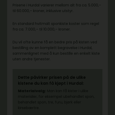
Prisene i Hurdal varierer mellom alt fra ca. 5.000,–
til 60.000,– kroner, inklusive utstyr.
En standard hvitmalt sponkiste koster som regel
fra ca. 7.000,– til 10.000,– kroner.
Du vil ofte kunne få en bedre pris på kisten ved
bestilling av en komplett begravelse i Hurdal,
sammenlignet med å kun bestille en enkelt kiste
uten andre tjenester.
Dette påvirker prisen på de ulike
kistene du kan få kjøpt i Hurdal:
Materialvalg:
Man kan få kister i ulike
materialer, for eksempel ubehandlet spon,
behandlet spon, tre, furu, bjørk eller
kirsebærtre.