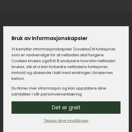
Konkret priseksempel på gravstein
Bruk av informasjonskapsler
med tilvalg i Hurdal
Vi benytter informasjons­kapsler (cookies) til funksjoner
som er nødvendige for at nettsiden skal fungere.
Gravstein:
15.000,– kroner.
Cookies brukes også til å analysere hvordan nettsiden
brukes, slik at vi kan forbedre nettsidens funksjoner,
Gravering, navn og dato:
500,– kroner.
innhold og utseende i takt med endringer i brukernes
Gravering, minneord:
800,– kroner.
behov.
Du finner mer informasjon og kan oppdatere dine
Bedramme:
2.500,– kroner.
samtykker i vår personvernerklæring.
Montert dekor, duer:
1.200,– kroner.
Det er greit
Lykt:
6.000,– kroner.
Tilpass dine innstillinger
Sum: 26.000,– kroner.