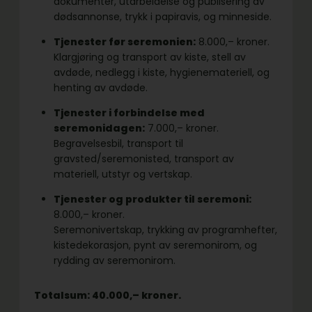
dokumenter, utarbeidelse og publisering av
dødsannonse, trykk i papiravis, og minneside.
Tjenester før seremonien:
8.000,– kroner.
Klargjøring og transport av kiste, stell av
avdøde, nedlegg i kiste, hygienemateriell, og
henting av avdøde.
Tjenester i forbindelse med
seremonidagen:
7.000,– kroner.
Begravelsesbil, transport til
gravsted/seremonisted, transport av
materiell, utstyr og vertskap.
Tjenester og produkter til seremoni:
8.000,– kroner.
Seremonivertskap, trykking av programhefter,
kistedekorasjon, pynt av seremonirom, og
rydding av seremonirom.
Totalsum: 40.000,– kroner.