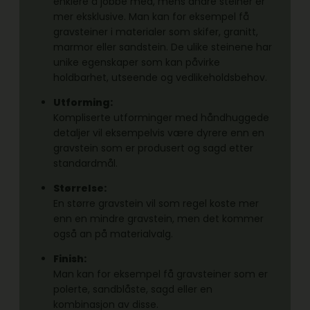
enklere å jobbe med, mens andre steiner er
mer eksklusive. Man kan for eksempel få
gravsteiner i materialer som skifer, granitt,
marmor eller sandstein. De ulike steinene har
unike egenskaper som kan påvirke
holdbarhet, utseende og vedlikeholdsbehov.
Utforming:
Kompliserte utforminger med håndhuggede
detaljer vil eksempelvis være dyrere enn en
gravstein som er produsert og sagd etter
standardmål.
Størrelse:
En større gravstein vil som regel koste mer
enn en mindre gravstein, men det kommer
også an på materialvalg.
Finish:
Man kan for eksempel få gravsteiner som er
polerte, sandblåste, sagd eller en
kombinasjon av disse.