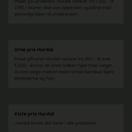
Prisen på urnekrans i Hurdal varierer fra 1.200,– til
2.150,– kroner. Man kan kjøpe kort og bånd med
personlig hilsen til urnekransen.
Urne pris Hurdal
Prisen på urne i Hurdal varierer fra 250,– til over
5.000,– kroner alt etter hvilken type man velger.
Du kan velge mellom blant annet bambus, bjørk,
kirsebærtre og furu.
Kiste pris Hurdal
i Hurdal finnes det kister i alle prisklasser.