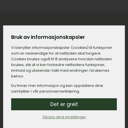
Konkret priseksempel på gravstein
Bruk av informasjonskapsler
med tilvalg i Vollen
Vi benytter informasjons­kapsler (cookies) til funksjoner
som er nødvendige for at nettsiden skal fungere.
Gravstein:
15.000,– kroner.
Cookies brukes også til å analysere hvordan nettsiden
brukes, slik at vi kan forbedre nettsidens funksjoner,
Gravering, navn og dato:
500,– kroner.
innhold og utseende i takt med endringer i brukernes
Gravering, minneord:
800,– kroner.
behov.
Du finner mer informasjon og kan oppdatere dine
Bedramme:
2.500,– kroner.
samtykker i vår personvernerklæring.
Montert dekor, duer:
1.200,– kroner.
Det er greit
Lykt:
6.000,– kroner.
Tilpass dine innstillinger
Sum: 26.000,– kroner.