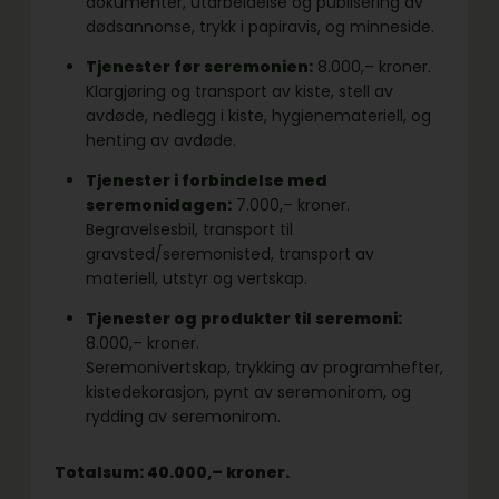
dokumenter, utarbeidelse og publisering av
dødsannonse, trykk i papiravis, og minneside.
Tjenester før seremonien:
8.000,– kroner.
Klargjøring og transport av kiste, stell av
avdøde, nedlegg i kiste, hygienemateriell, og
henting av avdøde.
Tjenester i forbindelse med
seremonidagen:
7.000,– kroner.
Begravelsesbil, transport til
gravsted/seremonisted, transport av
materiell, utstyr og vertskap.
Tjenester og produkter til seremoni:
8.000,– kroner.
Seremonivertskap, trykking av programhefter,
kistedekorasjon, pynt av seremonirom, og
rydding av seremonirom.
Totalsum: 40.000,– kroner.