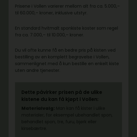
Prisene i Vollen varierer mellom alt fra ca. 5.000,–
til 60.000,– kroner, inklusive utstyr.
En standard hvitmalt sponkiste koster som regel
fra ca. 7.000,– til 10.000,– kroner.
Du vil ofte kunne få en bedre pris på kisten ved
bestilling av en komplett begravelse i Vollen,
sammenlignet med å kun bestille en enkelt kiste
uten andre tjenester.
Dette påvirker prisen på de ulike
kistene du kan få kjøpt i Vollen:
Materialvalg:
Man kan få kister i ulike
materialer, for eksempel ubehandlet spon,
behandlet spon, tre, furu, bjørk eller
kirsebærtre.