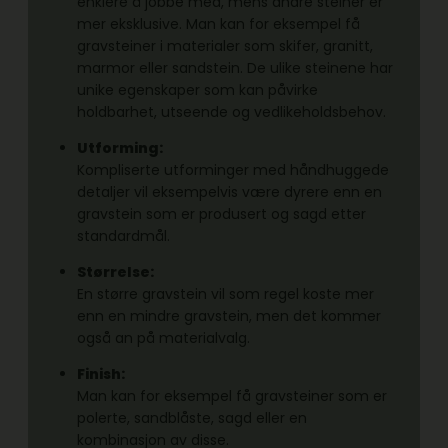
enklere å jobbe med, mens andre steiner er
mer eksklusive. Man kan for eksempel få
gravsteiner i materialer som skifer, granitt,
marmor eller sandstein. De ulike steinene har
unike egenskaper som kan påvirke
holdbarhet, utseende og vedlikeholdsbehov.
Utforming:
Kompliserte utforminger med håndhuggede
detaljer vil eksempelvis være dyrere enn en
gravstein som er produsert og sagd etter
standardmål.
Størrelse:
En større gravstein vil som regel koste mer
enn en mindre gravstein, men det kommer
også an på materialvalg.
Finish:
Man kan for eksempel få gravsteiner som er
polerte, sandblåste, sagd eller en
kombinasjon av disse.