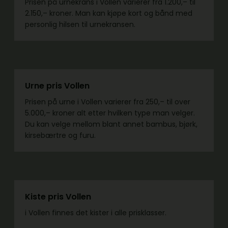
Prisen på urnekrans i Vollen varierer fra 1.200,– til
2.150,– kroner. Man kan kjøpe kort og bånd med
personlig hilsen til urnekransen.
Urne pris Vollen
Prisen på urne i Vollen varierer fra 250,– til over
5.000,– kroner alt etter hvilken type man velger.
Du kan velge mellom blant annet bambus, bjørk,
kirsebærtre og furu.
Kiste pris Vollen
i Vollen finnes det kister i alle prisklasser.