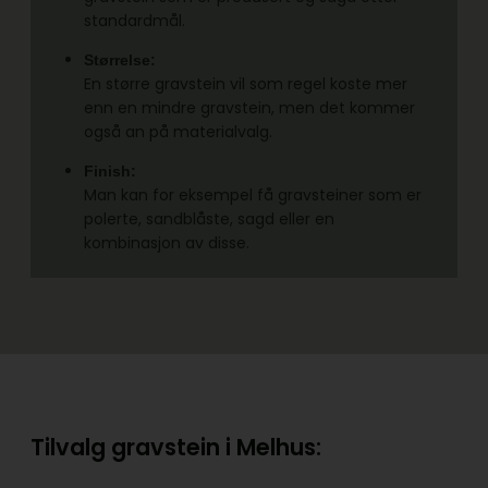
standardmål.
Størrelse:
En større gravstein vil som regel koste mer
enn en mindre gravstein, men det kommer
også an på materialvalg.
Finish:
Man kan for eksempel få gravsteiner som er
polerte, sandblåste, sagd eller en
kombinasjon av disse.
Tilvalg gravstein i Melhus: