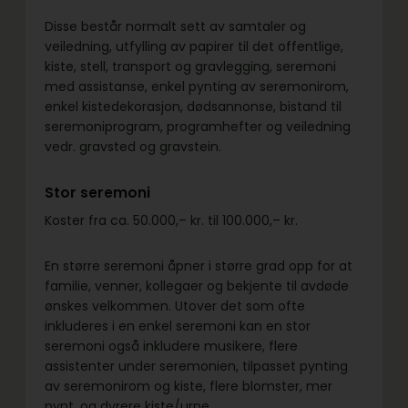
Disse består normalt sett av samtaler og
veiledning, utfylling av papirer til det offentlige,
kiste, stell, transport og gravlegging, seremoni
med assistanse, enkel pynting av seremonirom,
enkel kistedekorasjon, dødsannonse, bistand til
seremoniprogram, programhefter og veiledning
vedr. gravsted og gravstein.
Stor seremoni
Koster fra ca. 50.000,– kr. til 100.000,– kr.
En større seremoni åpner i større grad opp for at
familie, venner, kollegaer og bekjente til avdøde
ønskes velkommen. Utover det som ofte
inkluderes i en enkel seremoni kan en stor
seremoni også inkludere musikere, flere
assistenter under seremonien, tilpasset pynting
av seremonirom og kiste, flere blomster, mer
pynt, og dyrere kiste/urne.