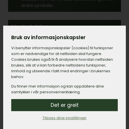
andre symboler.
Montert dekor
Det finnes mange ulike symboler og figurer
Bruk av informasjonskapsler
som kan monteres på gravsteinen. Det kan for
eksempel være bronsefigurer, hjerter, kors og
Vi benytter informasjons­kapsler (cookies) til funksjoner
lignende.
som er nødvendige for at nettsiden skal fungere.
Cookies brukes også til å analysere hvordan nettsiden
brukes, slik at vi kan forbedre nettsidens funksjoner,
innhold og utseende i takt med endringer i brukernes
Lykter og vaser
behov.
Det finnes et stort utvalg av ulike lykter og
Du finner mer informasjon og kan oppdatere dine
vaser som kan monteres fast på gravsteinen
samtykker i vår personvernerklæring.
eller bedplaten.
Det er greit
Bilde på gravstein
Tilpass dine innstillinger
I senere tid har det blitt mer populært å ha
bilde av avdøde på gravsteinen. Det kan for