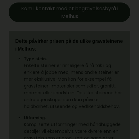
Kom i kontakt med et begravelsesbyrå i
Melhus
Dette påvirker prisen på de ulike gravsteinene
i Melhus:
Type stein:
Enkelte steiner er rimeligere å få tak i og
enklere å jobbe med, mens andre steiner er
mer eksklusive. Man kan for eksempel få
gravsteiner i materialer som skifer, granitt,
marmor eller sandstein. De ulike steinene har
unike egenskaper som kan påvirke
holdbarhet, utseende og vedlikeholdsbehov.
Utforming:
Kompliserte utforminger med håndhuggede
detaljer vil eksempelvis være dyrere enn en
gravstein som er produsert og sagd etter