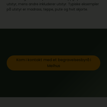
utstyr, mens andre inkluderer utstyr. Typiske eksempler
på utstyr er madrass, teppe, pute og hvit skjorte.
Kom i kontakt med et begravelsesbyrå i
Melhus