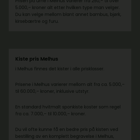
Prisen på urne i Melhus varierer fra 250,– til over
5.000,– kroner alt etter hvilken type man velger.
Du kan velge mellom blant annet bambus, bjørk,
kirsebærtre og furu.
Kiste pris Melhus
i Melhus finnes det kister i alle prisklasser.
Prisene i Melhus varierer mellom alt fra ca. 5.000,–
til 60.000,– kroner, inklusive utstyr.
En standard hvitmalt sponkiste koster som regel
fra ca. 7.000,– til 10.000,– kroner.
Du vil ofte kunne få en bedre pris på kisten ved
bestilling av en komplett begravelse i Melhus,