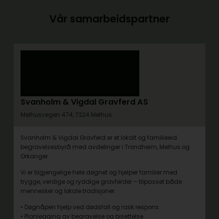
Vår samarbeidspartner
Svanholm & Vigdal Gravferd AS
Melhusvegen 474, 7224 Melhus
Svanholm & Vigdal Gravferd er et lokalt og familieeid
begravelsesbyrå med avdelinger i Trondheim, Melhus og
Orkanger.
Vi er tilgjengelige hele døgnet og hjelper familier med
trygge, verdige og ryddige gravferder – tilpasset både
mennesker og lokale tradisjoner.
• Døgnåpen hjelp ved dødsfall og rask respons
• Planlegging av begravelse og bisettelse