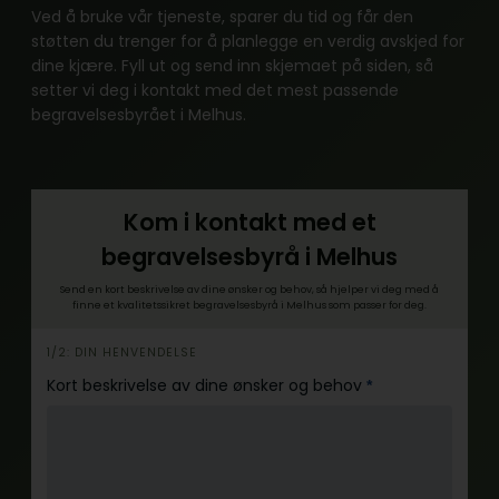
Ved å bruke vår tjeneste, sparer du tid og får den
støtten du trenger for å planlegge en verdig avskjed for
dine kjære. Fyll ut og send inn skjemaet på siden, så
setter vi deg i kontakt med det mest passende
begravelsesbyrået i Melhus.
Kom i kontakt med et
begravelsesbyrå i Melhus
Send en kort beskrivelse av dine ønsker og behov, så hjelper vi deg med å
finne et kvalitetssikret begravelsesbyrå i Melhus som passer for deg.
1/2: DIN HENVENDELSE
h
e
Kort beskrivelse av dine ønsker og behov
*
r
o