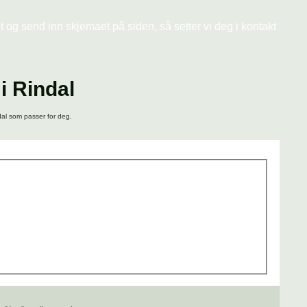
ut og send inn skjemaet på siden, så setter vi deg i kontakt
i Rindal
dal som passer for deg.