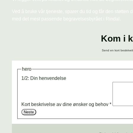
Ved å bruke vår tjeneste, sparer du tid og får den støtten 
med det mest passende begravelsesbyrået i Rindal.
Kom i k
Send en kort beskrivel
hero
1/2: Din henvendelse
Kort beskrivelse av dine ønsker og behov
*
Neste