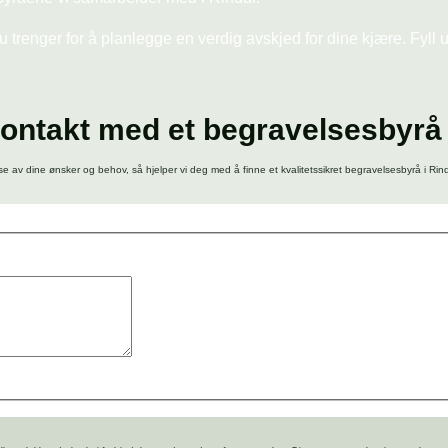
du trenger for å planlegge en verdig avskjed for dine kjære. Fyll 
ontakt med et begravelsesbyrå 
se av dine ønsker og behov, så hjelper vi deg med å finne et kvalitetssikret begravelsesbyrå i Rin