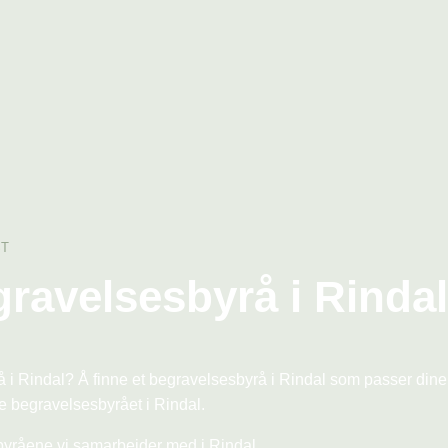
ST
egravelsesbyrå i Rinda
yrå i Rindal? Å finne et begravelsesbyrå i Rindal som passer din
 begravelsesbyrået i Rindal.
byråene vi samarbeider med i Rindal.