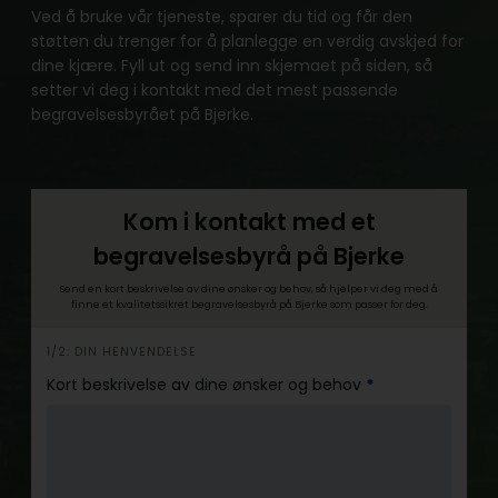
Ved å bruke vår tjeneste, sparer du tid og får den
støtten du trenger for å planlegge en verdig avskjed for
dine kjære. Fyll ut og send inn skjemaet på siden, så
setter vi deg i kontakt med det mest passende
begravelsesbyrået på Bjerke.
Kom i kontakt med et
begravelsesbyrå på Bjerke
Send en kort beskrivelse av dine ønsker og behov, så hjelper vi deg med å
finne et kvalitetssikret begravelsesbyrå på Bjerke som passer for deg.
h
1/2: DIN HENVENDELSE
e
Kort beskrivelse av dine ønsker og behov
*
r
o