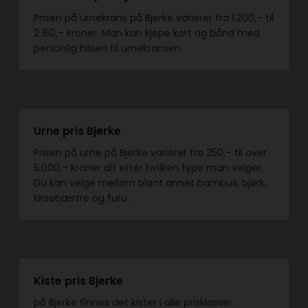
Prisen på urnekrans på Bjerke varierer fra 1.200,– til
2.150,– kroner. Man kan kjøpe kort og bånd med
personlig hilsen til urnekransen.
Urne pris Bjerke
Prisen på urne på Bjerke varierer fra 250,– til over
5.000,– kroner alt etter hvilken type man velger.
Du kan velge mellom blant annet bambus, bjørk,
kirsebærtre og furu.
Kiste pris Bjerke
på Bjerke finnes det kister i alle prisklasser.