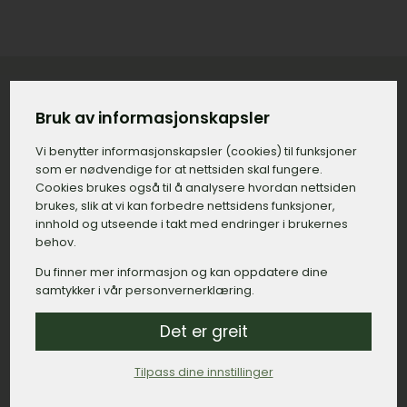
Bruk av informasjonskapsler
Konkret priseksempel på gravstein
Vi benytter informasjons­kapsler (cookies) til funksjoner
med tilvalg på Bjerke
som er nødvendige for at nettsiden skal fungere.
Cookies brukes også til å analysere hvordan nettsiden
Gravstein:
15.000,– kroner.
brukes, slik at vi kan forbedre nettsidens funksjoner,
innhold og utseende i takt med endringer i brukernes
Gravering, navn og dato:
500,– kroner.
behov.
Gravering, minneord:
800,– kroner.
Du finner mer informasjon og kan oppdatere dine
samtykker i vår personvernerklæring.
Bedramme:
2.500,– kroner.
Montert dekor, duer:
1.200,– kroner.
Det er greit
Lykt:
6.000,– kroner.
Tilpass dine innstillinger
Sum: 26.000,– kroner.