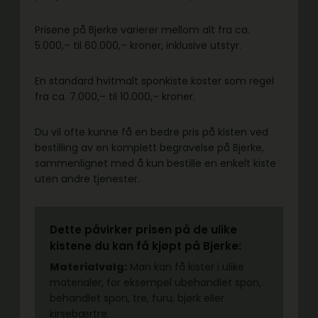
Prisene på Bjerke varierer mellom alt fra ca.
5.000,– til 60.000,– kroner, inklusive utstyr.
En standard hvitmalt sponkiste koster som regel
fra ca. 7.000,– til 10.000,– kroner.
Du vil ofte kunne få en bedre pris på kisten ved
bestilling av en komplett begravelse på Bjerke,
sammenlignet med å kun bestille en enkelt kiste
uten andre tjenester.
Dette påvirker prisen på de ulike
kistene du kan få kjøpt på Bjerke:
Materialvalg:
Man kan få kister i ulike
materialer, for eksempel ubehandlet spon,
behandlet spon, tre, furu, bjørk eller
kirsebærtre.