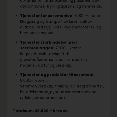
dokumenter, utarbeidelse og publisering av
dødsannonse, trykk i papiravis, og minneside.
Tjenester før seremonien:
8.000,– kroner.
Klargjøring og transport av kiste, stell av
avdøde, nedlegg i kiste, hygienemateriell, og
henting av avdøde.
Tjenester i forbindelse med
seremonidagen:
7.000,– kroner.
Begravelsesbil, transport til
gravsted/seremonisted, transport av
materiell, utstyr og vertskap.
Tjenester og produkter til seremoni:
8.000,– kroner.
Seremonivertskap, trykking av programhefter,
kistedekorasjon, pynt av seremonirom, og
rydding av seremonirom.
Totalsum: 40.000,– kroner.