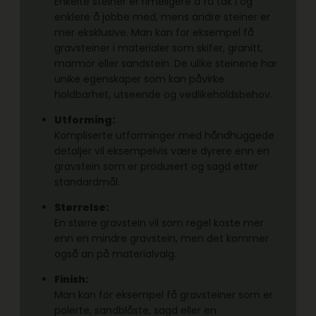
Enkelte steiner er rimeligere å få tak i og
enklere å jobbe med, mens andre steiner er
mer eksklusive. Man kan for eksempel få
gravsteiner i materialer som skifer, granitt,
marmor eller sandstein. De ulike steinene har
unike egenskaper som kan påvirke
holdbarhet, utseende og vedlikeholdsbehov.
Utforming:
Kompliserte utforminger med håndhuggede
detaljer vil eksempelvis være dyrere enn en
gravstein som er produsert og sagd etter
standardmål.
Størrelse:
En større gravstein vil som regel koste mer
enn en mindre gravstein, men det kommer
også an på materialvalg.
Finish:
Man kan for eksempel få gravsteiner som er
polerte, sandblåste, sagd eller en