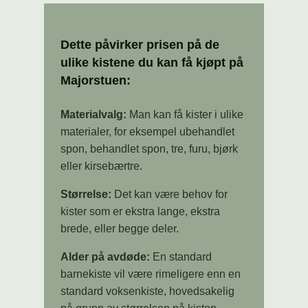
Dette påvirker prisen på de
ulike kistene du kan få kjøpt på
Majorstuen:
Materialvalg:
Man kan få kister i ulike
materialer, for eksempel ubehandlet
spon, behandlet spon, tre, furu, bjørk
eller kirsebærtre.
Størrelse:
Det kan være behov for
kister som er ekstra lange, ekstra
brede, eller begge deler.
Alder på avdøde:
En standard
barnekiste vil være rimeligere enn en
standard voksenkiste, hovedsakelig