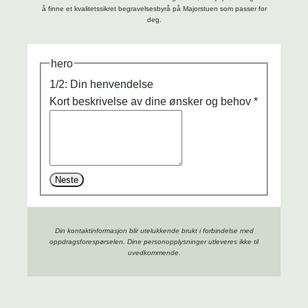
å finne et kvalitetssikret begravelsesbyrå på Majorstuen som passer for
deg.
hero
1/2: Din henvendelse
Kort beskrivelse av dine ønsker og behov
*
Neste
Din kontaktinformasjon blir utelukkende brukt i forbindelse med
oppdrags­forespørselen. Dine person­­opplysninger utleveres ikke til
uvedkommende.