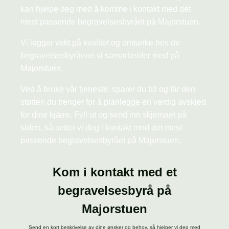
kan hjelpe deg med å komme i kontakt med det
mest passende begravelsesbyrået på Majorstuen.
Vi legger vekt på kvalitet og omtanke hos de
begravelsesbyråene vi samarbeider med på
Majorstuen.
Ved å bruke vår tjeneste, sparer du tid og får den
støtten du trenger for å planlegge en verdig avskjed
for dine kjære. Fyll ut og send inn skjemaet på
siden, så setter vi deg i kontakt med det mest
passende begravelsesbyrået på Majorstuen.
Kom i kontakt med et
begravelsesbyrå på
Majorstuen
Send en kort beskrivelse av dine ønsker og behov, så hjelper vi deg med