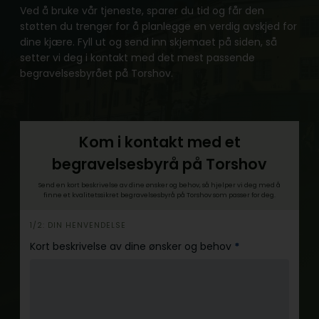
Ved å bruke vår tjeneste, sparer du tid og får den
støtten du trenger for å planlegge en verdig avskjed for
dine kjære. Fyll ut og send inn skjemaet på siden, så
setter vi deg i kontakt med det mest passende
begravelsesbyrået på Torshov.
Kom i kontakt med et
begravelsesbyrå på Torshov
Send en kort beskrivelse av dine ønsker og behov, så hjelper vi deg med å
finne et kvalitetssikret begravelsesbyrå på Torshov som passer for deg.
h
1/2: DIN HENVENDELSE
e
Kort beskrivelse av dine ønsker og behov
*
r
o