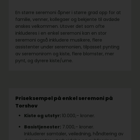
En større seremoni åpner i større grad opp for at
familie, venner, kollegaer og bekjente til avdøde
ønskes velkommen. Utover det som ofte
inkluderes i en enkel seremoni kan en stor
seremoni også inkludere musikere, flere
assistenter under seremonien, tilpasset pynting
av seremonirom og kiste, flere blomster, mer
pynt, og dyrere kiste/urne.
Priseksempel på enkel seremoni på
Torshov
Kiste og utstyr:
10.000,– kroner.
Basistjenester:
7.000,– kroner.
Inkluderer samtaler, veiledning, håndtering av