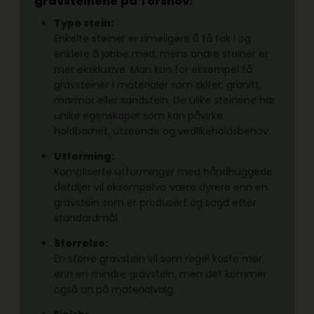
gravsteinene
på Torshov:
Type stein:
Enkelte steiner er rimeligere å få tak i og
enklere å jobbe med, mens andre steiner er
mer eksklusive. Man kan for eksempel få
gravsteiner i materialer som skifer, granitt,
marmor eller sandstein. De ulike steinene har
unike egenskaper som kan påvirke
holdbarhet, utseende og vedlikeholdsbehov.
Utforming:
Kompliserte utforminger med håndhuggede
detaljer vil eksempelvis være dyrere enn en
gravstein som er produsert og sagd etter
standardmål.
Størrelse:
En større gravstein vil som regel koste mer
enn en mindre gravstein, men det kommer
også an på materialvalg.