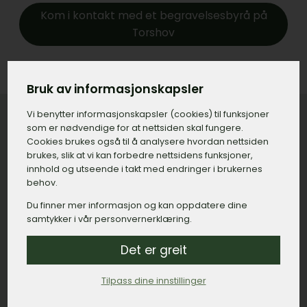
Kom i kontakt med et begravelsesbyrå på
Torshov
Bruk av informasjonskapsler
Vi benytter informasjons­kapsler (cookies) til funksjoner
som er nødvendige for at nettsiden skal fungere.
Cookies brukes også til å analysere hvordan nettsiden
Konkret priseksempel på gravstein
brukes, slik at vi kan forbedre nettsidens funksjoner,
innhold og utseende i takt med endringer i brukernes
med tilvalg på Torshov
behov.
Gravstein:
15.000,– kroner.
Du finner mer informasjon og kan oppdatere dine
samtykker i vår personvernerklæring.
Gravering, navn og dato:
500,– kroner.
Gravering, minneord:
800,– kroner.
Det er greit
Bedramme:
2.500,– kroner.
Tilpass dine innstillinger
Montert dekor, duer:
1.200,– kroner.