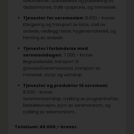
dokumenter, utarbeidelse og publisering av
dødsannonse, trykk i papiravis, og minneside.
Tjenester før seremonien:
8.000,– kroner.
Klargjøring og transport av kiste, stell av
avdøde, nedlegg i kiste, hygienemateriell, og
henting av avdøde.
Tjenester i forbindelse med
seremonidagen:
7.000,– kroner.
Begravelsesbil, transport til
gravsted/seremonisted, transport av
materiell, utstyr og vertskap.
Tjenester og produkter til seremoni:
8.000,– kroner.
Seremonivertskap, trykking av programhefter,
kistedekorasjon, pynt av seremonirom, og
rydding av seremonirom.
Totalsum: 40.000,– kroner.