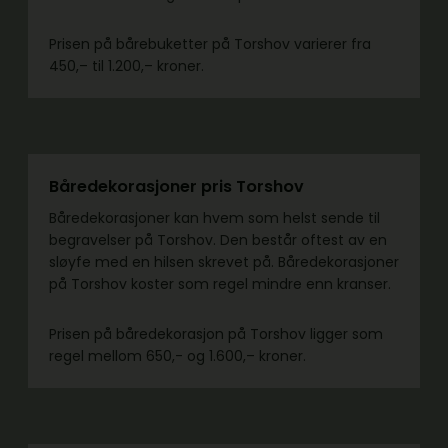
Prisen på bårebuketter på Torshov varierer fra
450,– til 1.200,– kroner.
Båredekorasjoner pris Torshov
Båredekorasjoner kan hvem som helst sende til
begravelser på Torshov. Den består oftest av en
sløyfe med en hilsen skrevet på. Båredekorasjoner
på Torshov koster som regel mindre enn kranser.
Prisen på båredekorasjon på Torshov ligger som
regel mellom 650,- og 1.600,– kroner.