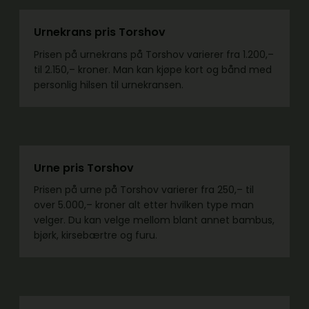
Urnekrans pris Torshov
Prisen på urnekrans på Torshov varierer fra 1.200,–
til 2.150,– kroner. Man kan kjøpe kort og bånd med
personlig hilsen til urnekransen.
Urne pris Torshov
Prisen på urne på Torshov varierer fra 250,– til
over 5.000,– kroner alt etter hvilken type man
velger. Du kan velge mellom blant annet bambus,
bjørk, kirsebærtre og furu.