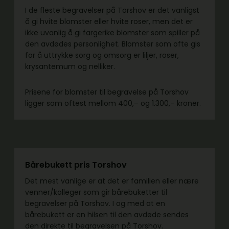
I de fleste begravelser på Torshov er det vanligst
å gi hvite blomster eller hvite roser, men det er
ikke uvanlig å gi fargerike blomster som spiller på
den avdødes personlighet. Blomster som ofte gis
for å uttrykke sorg og omsorg er liljer, roser,
krysantemum og nelliker.
Prisene for blomster til begravelse på Torshov
ligger som oftest mellom 400,– og 1.300,– kroner.
Bårebukett pris Torshov
Det mest vanlige er at det er familien eller nære
venner/kolleger som gir bårebuketter til
begravelser på Torshov. I og med at en
bårebukett er en hilsen til den avdøde sendes
den direkte til begravelsen på Torshov.