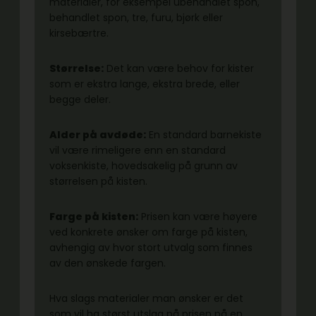
materialer, for eksempel ubehandlet spon,
behandlet spon, tre, furu, bjørk eller
kirsebærtre.
Størrelse:
Det kan være behov for kister
som er ekstra lange, ekstra brede, eller
begge deler.
Alder på avdøde:
En standard barnekiste
vil være rimeligere enn en standard
voksenkiste, hovedsakelig på grunn av
størrelsen på kisten.
Farge på kisten:
Prisen kan være høyere
ved konkrete ønsker om farge på kisten,
avhengig av hvor stort utvalg som finnes
av den ønskede fargen.
Hva slags materialer man ønsker er det
som vil ha størst utslag på prisen på en