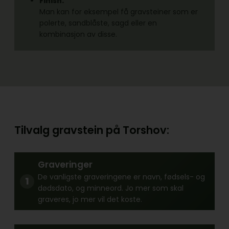
Finish:
Man kan for eksempel få gravsteiner som er
polerte, sandblåste, sagd eller en
kombinasjon av disse.
Tilvalg gravstein på Torshov:
Graveringer
De vanligste graveringene er navn, fødsels- og
dødsdato, og minneord. Jo mer som skal
graveres, jo mer vil det koste.