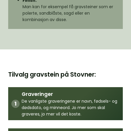
Finish:
Man kan for eksempel få gravsteiner som er
polerte, sandblåste, sagd eller en
kombinasjon av disse.
Tilvalg gravstein på Stovner:
Graveringer
De vanligste graveringene er navn, fødsels- og
dødsdato, og minneord. Jo mer som skal
graveres, jo mer vil det koste.