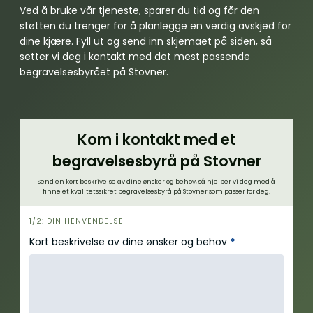
Ved å bruke vår tjeneste, sparer du tid og får den
støtten du trenger for å planlegge en verdig avskjed for
dine kjære. Fyll ut og send inn skjemaet på siden, så
setter vi deg i kontakt med det mest passende
begravelsesbyrået på Stovner.
Kom i kontakt med et
begravelsesbyrå på Stovner
Send en kort beskrivelse av dine ønsker og behov, så hjelper vi deg med å
finne et kvalitetssikret begravelsesbyrå på Stovner som passer for deg.
h
1/2: DIN HENVENDELSE
e
Kort beskrivelse av dine ønsker og behov
*
r
o