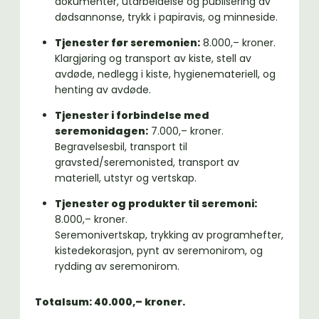
dokumenter, utarbeidelse og publisering av
dødsannonse, trykk i papiravis, og minneside.
Tjenester før seremonien:
8.000,– kroner.
Klargjøring og transport av kiste, stell av
avdøde, nedlegg i kiste, hygienemateriell, og
henting av avdøde.
Tjenester i forbindelse med
seremonidagen:
7.000,– kroner.
Begravelsesbil, transport til
gravsted/seremonisted, transport av
materiell, utstyr og vertskap.
Tjenester og produkter til seremoni:
8.000,– kroner.
Seremonivertskap, trykking av programhefter,
kistedekorasjon, pynt av seremonirom, og
rydding av seremonirom.
Totalsum: 40.000,– kroner.