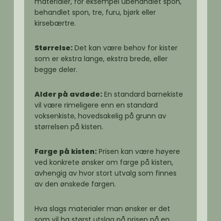
materialer, for eksempel ubehandlet spon,
behandlet spon, tre, furu, bjørk eller
kirsebærtre.
Størrelse:
Det kan være behov for kister
som er ekstra lange, ekstra brede, eller
begge deler.
Alder på avdøde:
En standard barnekiste
vil være rimeligere enn en standard
voksenkiste, hovedsakelig på grunn av
størrelsen på kisten.
Farge på kisten:
Prisen kan være høyere
ved konkrete ønsker om farge på kisten,
avhengig av hvor stort utvalg som finnes
av den ønskede fargen.
Hva slags materialer man ønsker er det
som vil ha størst utslag på prisen på en