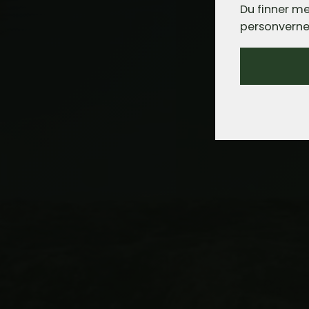
Du finner me
personverne