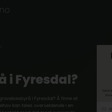
ST
 i Fyresdal?
Send e
finn
egravelsesbyrå i Fyresdal? Å finne et
ehov kan føles overveldende i en
h
1/2: 