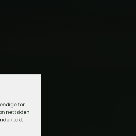
vendige for
dan nettsiden
nde i takt