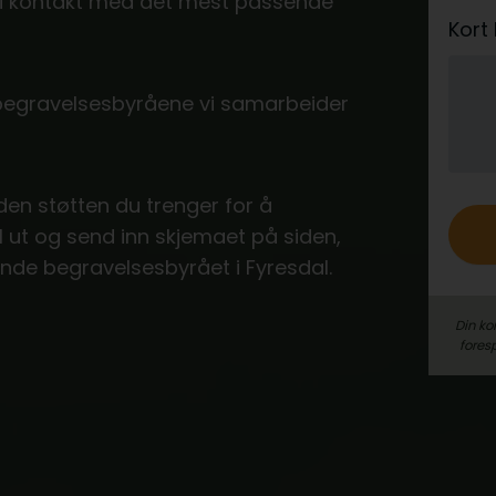
e i kontakt med det mest passende
e
Kort
r
o
 begravelsesbyråene vi samarbeider
 den støtten du trenger for å
ll ut og send inn skjemaet på siden,
nde begravelsesbyrået i Fyresdal.
Din ko
fores