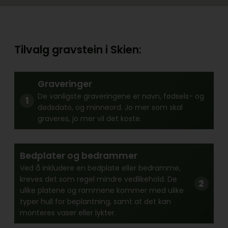
Tilvalg gravstein i Skien:
Graveringer
De vanligste graveringene er navn, fødsels- og
dødsdato, og minneord. Jo mer som skal
graveres, jo mer vil det koste.
Bedplater og bedrammer
Ved å inkludere en bedplate eller bedramme,
kreves det som regel mindre vedlikehold. De
ulike platene og rammene kommer med ulike
typer hull for beplantning, samt at det kan
monteres vaser eller lykter.