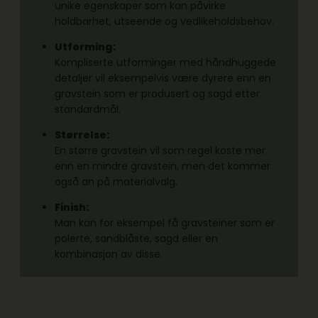
unike egenskaper som kan påvirke
holdbarhet, utseende og vedlikeholdsbehov.
Utforming:
Kompliserte utforminger med håndhuggede
detaljer vil eksempelvis være dyrere enn en
gravstein som er produsert og sagd etter
standardmål.
Størrelse:
En større gravstein vil som regel koste mer
enn en mindre gravstein, men det kommer
også an på materialvalg.
Finish:
Man kan for eksempel få gravsteiner som er
polerte, sandblåste, sagd eller en
kombinasjon av disse.