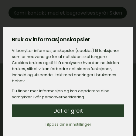
Kom i kontakt med et begravelsesbyrå i Skien
Bruk av informasjonskapsler
Vi benytter informasjons­kapsler (cookies) til funksjoner
som er nødvendige for at nettsiden skal fungere.
Cookies brukes også til å analysere hvordan nettsiden
brukes, slik at vi kan forbedre nettsidens funksjoner,
innhold og utseende i takt med endringer i brukernes
behov.
Du finner mer informasjon og kan oppdatere dine
Hvordan velge riktig
samtykker i vår personvernerklæring.
begravelsesbyrå i Skien?
Det er greit
Å velge riktig begravelsesbyrå i Skien er en tøff,
Tilpass dine innstillinger
men viktig avgjørelse i en vanskelig tid. Det er
flere faktorer man burde ta hensyn til for å