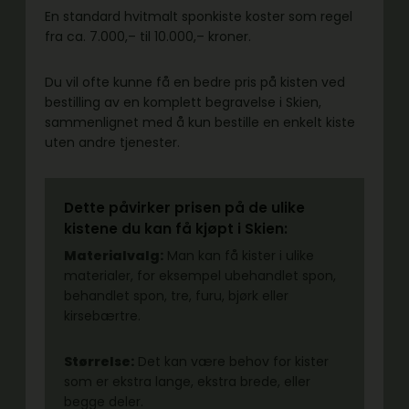
En standard hvitmalt sponkiste koster som regel
fra ca. 7.000,– til 10.000,– kroner.
Du vil ofte kunne få en bedre pris på kisten ved
bestilling av en komplett begravelse i Skien,
sammenlignet med å kun bestille en enkelt kiste
uten andre tjenester.
Dette påvirker prisen på de ulike
kistene du kan få kjøpt i Skien:
Materialvalg:
Man kan få kister i ulike
materialer, for eksempel ubehandlet spon,
behandlet spon, tre, furu, bjørk eller
kirsebærtre.
Størrelse:
Det kan være behov for kister
som er ekstra lange, ekstra brede, eller
begge deler.