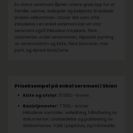
En større seremoni åpner i større grad opp for at
familie, venner, kollegaer og bekjente til avdøde
ønskes velkommen. Utover det som ofte
inkluderes i en enkel seremoni kan en stor
seremoni også inkludere musikere, flere
assistenter under seremonien, tilpasset pynting
av seremonirom og kiste, flere blomster, mer
pynt, og dyrere kiste/urne.
Priseksempel på enkel seremoni i Skien
Kiste og utstyr:
10.000,– kroner.
Basistjenester:
7.000,– kroner.
Inkluderer samtaler, veiledning, håndtering av
dokumenter, utarbeidelse og publisering av
dødsannonse, trykk i papiravis, og minneside.