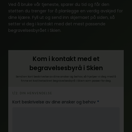
Ved å bruke vår tjeneste, sparer du tid og får den
støtten du trenger for å planlegge en verdig avskjed for
dine kjære. Fyll ut og send inn skjemaet på siden, så
setter vi deg i kontakt med det mest passende
begravelsesbyrået i Skien.
Kom i kontakt med et
begravelsesbyrå i Skien
Send en kort beskrivelse av dine ønsker og behov, så hjelper vi deg med å
finne et kvalitetssikret begravelsesbyrå i Skien som passer for deg.
h
1/2: DIN HENVENDELSE
e
Kort beskrivelse av dine ønsker og behov
*
r
o