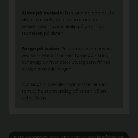
Alder på avdøde:
En standard barnekiste
vil være rimeligere enn en standard
voksenkiste, hovedsakelig på grunn av
størrelsen på kisten.
Farge på kisten:
Prisen kan være høyere
ved konkrete ønsker om farge på kisten,
avhengig av hvor stort utvalg som finnes
av den ønskede fargen.
Hva slags materialer man ønsker er det
som vil ha størst utslag på prisen på en
kiste i Skien.
Kom i kontakt med et begravelsesbyrå i Skien