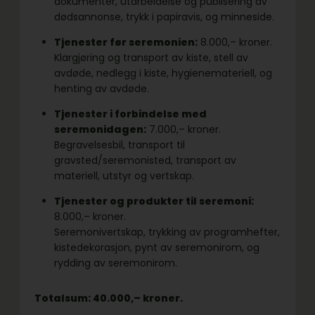
dokumenter, utarbeidelse og publisering av
dødsannonse, trykk i papiravis, og minneside.
Tjenester før seremonien:
8.000,– kroner.
Klargjøring og transport av kiste, stell av
avdøde, nedlegg i kiste, hygienemateriell, og
henting av avdøde.
Tjenester i forbindelse med
seremonidagen:
7.000,– kroner.
Begravelsesbil, transport til
gravsted/seremonisted, transport av
materiell, utstyr og vertskap.
Tjenester og produkter til seremoni:
8.000,– kroner.
Seremonivertskap, trykking av programhefter,
kistedekorasjon, pynt av seremonirom, og
rydding av seremonirom.
Totalsum: 40.000,– kroner.