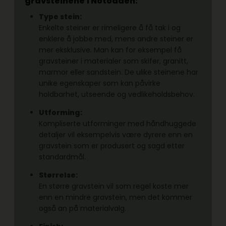
gravsteinene
i Notodden:
Type stein:
Enkelte steiner er rimeligere å få tak i og
enklere å jobbe med, mens andre steiner er
mer eksklusive. Man kan for eksempel få
gravsteiner i materialer som skifer, granitt,
marmor eller sandstein. De ulike steinene har
unike egenskaper som kan påvirke
holdbarhet, utseende og vedlikeholdsbehov.
Utforming:
Kompliserte utforminger med håndhuggede
detaljer vil eksempelvis være dyrere enn en
gravstein som er produsert og sagd etter
standardmål.
Størrelse:
En større gravstein vil som regel koste mer
enn en mindre gravstein, men det kommer
også an på materialvalg.