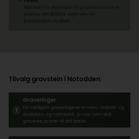
Finish:
Man kan for eksempel få gravsteiner som er
polerte, sandblåste, sagd eller en
kombinasjon av disse.
Tilvalg gravstein i Notodden:
Graveringer
De vanligste graveringene er navn, fødsels- og
dødsdato, og minneord. Jo mer som skal
graveres, jo mer vil det koste.