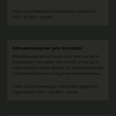
Prisen på bårebuketter i Notodden varierer fra
450,– til 1.200,– kroner.
Båredekorasjoner pris Notodden
Båredekorasjoner kan hvem som helst sende til
begravelser i Notodden. Den består oftest av en
sløyfe med en hilsen skrevet på. Båredekorasjoner
i Notodden koster som regel mindre enn kranser.
Prisen på båredekorasjon i Notodden ligger som
regel mellom 650,- og 1.600,– kroner.