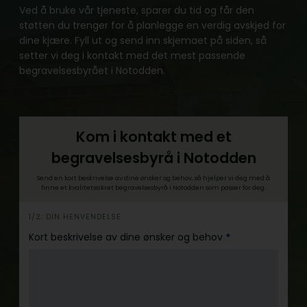
Ved å bruke vår tjeneste, sparer du tid og får den
støtten du trenger for å planlegge en verdig avskjed for
dine kjære. Fyll ut og send inn skjemaet på siden, så
setter vi deg i kontakt med det mest passende
begravelsesbyrået i Notodden.
Kom i kontakt med et
begravelsesbyrå i Notodden
Send en kort beskrivelse av dine ønsker og behov, så hjelper vi deg med å
finne et kvalitetssikret begravelsesbyrå i Notodden som passer for deg.
h
1/2: DIN HENVENDELSE
e
Kort beskrivelse av dine ønsker og behov
*
r
o