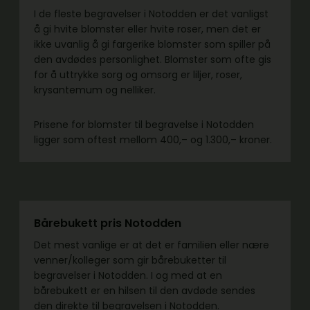
I de fleste begravelser i Notodden er det vanligst
å gi hvite blomster eller hvite roser, men det er
ikke uvanlig å gi fargerike blomster som spiller på
den avdødes personlighet. Blomster som ofte gis
for å uttrykke sorg og omsorg er liljer, roser,
krysantemum og nelliker.
Prisene for blomster til begravelse i Notodden
ligger som oftest mellom 400,– og 1.300,– kroner.
Bårebukett pris Notodden
Det mest vanlige er at det er familien eller nære
venner/kolleger som gir bårebuketter til
begravelser i Notodden. I og med at en
bårebukett er en hilsen til den avdøde sendes
den direkte til begravelsen i Notodden.