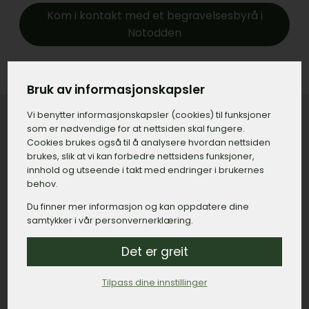
Kom i kontakt med et begravelsesbyrå i
Notodden
Bruk av informasjonskapsler
Vi benytter informasjons­kapsler (cookies) til funksjoner
som er nødvendige for at nettsiden skal fungere.
Cookies brukes også til å analysere hvordan nettsiden
Konkret priseksempel på gravstein
brukes, slik at vi kan forbedre nettsidens funksjoner,
innhold og utseende i takt med endringer i brukernes
med tilvalg i Notodden
behov.
Gravstein:
15.000,– kroner.
Du finner mer informasjon og kan oppdatere dine
samtykker i vår personvernerklæring.
Gravering, navn og dato:
500,– kroner.
Gravering, minneord:
800,– kroner.
Det er greit
Bedramme:
2.500,– kroner.
Tilpass dine innstillinger
Montert dekor, duer:
1.200,– kroner.