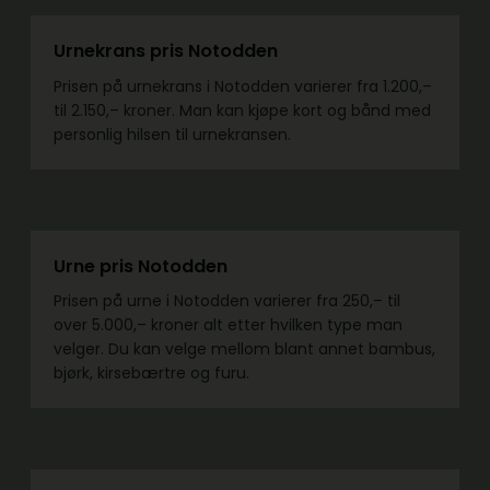
Urnekrans pris Notodden
Prisen på urnekrans i Notodden varierer fra 1.200,–
til 2.150,– kroner. Man kan kjøpe kort og bånd med
personlig hilsen til urnekransen.
Urne pris Notodden
Prisen på urne i Notodden varierer fra 250,– til
over 5.000,– kroner alt etter hvilken type man
velger. Du kan velge mellom blant annet bambus,
bjørk, kirsebærtre og furu.