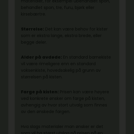
materialer, for eksempel ubehandlet spon,
behandlet spon, tre, furu, bjørk eller
kirsebærtre.
Størrelse:
Det kan være behov for kister
som er ekstra lange, ekstra brede, eller
begge deler.
Alder på avdøde:
En standard barnekiste
vil være rimeligere enn en standard
voksenkiste, hovedsakelig på grunn av
størrelsen på kisten.
Farge på kisten:
Prisen kan være høyere
ved konkrete ønsker om farge på kisten,
avhengig av hvor stort utvalg som finnes
av den ønskede fargen.
Hva slags materialer man ønsker er det
som vil ha størst utslag på prisen på en