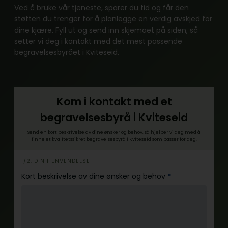
Ved å bruke vår tjeneste, sparer du tid og får den
støtten du trenger for å planlegge en verdig avskjed for
dine kjære. Fyll ut og send inn skjemaet på siden, så
setter vi deg i kontakt med det mest passende
begravelsesbyrået i Kviteseid.
Kom i kontakt med et
begravelsesbyrå i Kviteseid
Send en kort beskrivelse av dine ønsker og behov, så hjelper vi deg med å
finne et kvalitetssikret begravelsesbyrå i Kviteseid som passer for deg.
h
1/2: DIN HENVENDELSE
e
Kort beskrivelse av dine ønsker og behov
*
r
o