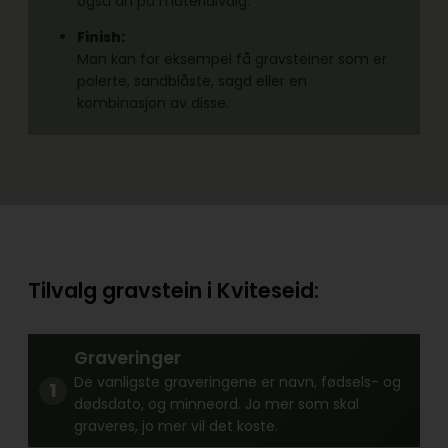
også an på materialvalg.
Finish:
Man kan for eksempel få gravsteiner som er
polerte, sandblåste, sagd eller en
kombinasjon av disse.
Tilvalg gravstein i Kviteseid:
Graveringer
De vanligste graveringene er navn, fødsels- og
dødsdato, og minneord. Jo mer som skal
graveres, jo mer vil det koste.