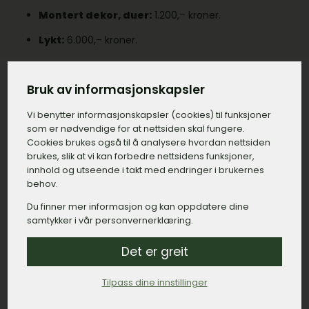
Montert dekor, duer:
1.200,– kroner.
Lykt:
6.000,– kroner.
Sum: 26.000,– kroner.
Bruk av informasjonskapsler
En annen ting som kan være viktig å sjekke opp er
Vi benytter informasjons­kapsler (cookies) til funksjoner
leverandøren i Kviteseid tilbyr transport og montering
som er nødvendige for at nettsiden skal fungere.
inkludert i prisen. De fleste i Kviteseid inkluderer dette,
Cookies brukes også til å analysere hvordan nettsiden
men ikke alle.
brukes, slik at vi kan forbedre nettsidens funksjoner,
innhold og utseende i takt med endringer i brukernes
behov.
Kom i kontakt med et begravelsesbyrå i
Du finner mer informasjon og kan oppdatere dine
Kviteseid
samtykker i vår personvernerklæring.
Det er greit
Tilpass dine innstillinger