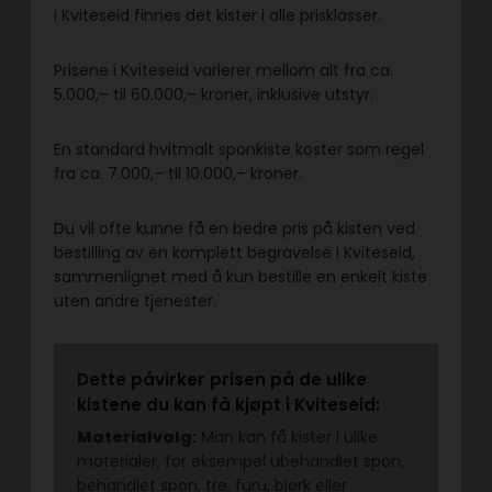
i Kviteseid finnes det kister i alle prisklasser.
Prisene i Kviteseid varierer mellom alt fra ca.
5.000,– til 60.000,– kroner, inklusive utstyr.
En standard hvitmalt sponkiste koster som regel
fra ca. 7.000,– til 10.000,– kroner.
Du vil ofte kunne få en bedre pris på kisten ved
bestilling av en komplett begravelse i Kviteseid,
sammenlignet med å kun bestille en enkelt kiste
uten andre tjenester.
Dette påvirker prisen på de ulike
kistene du kan få kjøpt i Kviteseid:
Materialvalg:
Man kan få kister i ulike
materialer, for eksempel ubehandlet spon,
behandlet spon, tre, furu, bjørk eller