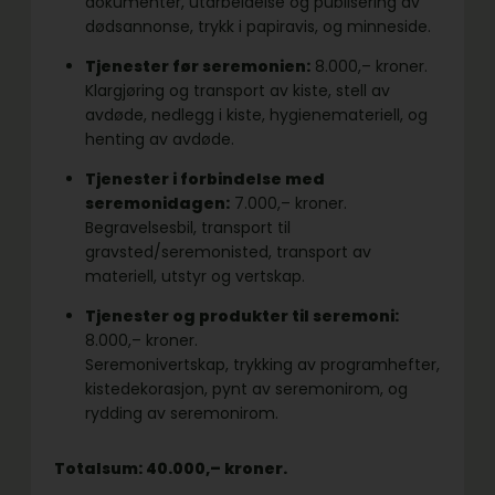
dokumenter, utarbeidelse og publisering av
dødsannonse, trykk i papiravis, og minneside.
Tjenester før seremonien:
8.000,– kroner.
Klargjøring og transport av kiste, stell av
avdøde, nedlegg i kiste, hygienemateriell, og
henting av avdøde.
Tjenester i forbindelse med
seremonidagen:
7.000,– kroner.
Begravelsesbil, transport til
gravsted/seremonisted, transport av
materiell, utstyr og vertskap.
Tjenester og produkter til seremoni:
8.000,– kroner.
Seremonivertskap, trykking av programhefter,
kistedekorasjon, pynt av seremonirom, og
rydding av seremonirom.
Totalsum: 40.000,– kroner.