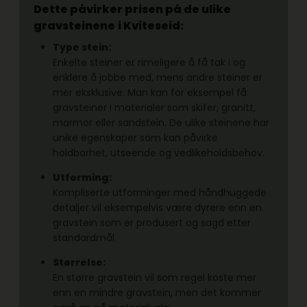
Dette påvirker prisen på de ulike
gravsteinene
i Kviteseid:
Type stein:
Enkelte steiner er rimeligere å få tak i og
enklere å jobbe med, mens andre steiner er
mer eksklusive. Man kan for eksempel få
gravsteiner i materialer som skifer, granitt,
marmor eller sandstein. De ulike steinene har
unike egenskaper som kan påvirke
holdbarhet, utseende og vedlikeholdsbehov.
Utforming:
Kompliserte utforminger med håndhuggede
detaljer vil eksempelvis være dyrere enn en
gravstein som er produsert og sagd etter
standardmål.
Størrelse:
En større gravstein vil som regel koste mer
enn en mindre gravstein, men det kommer