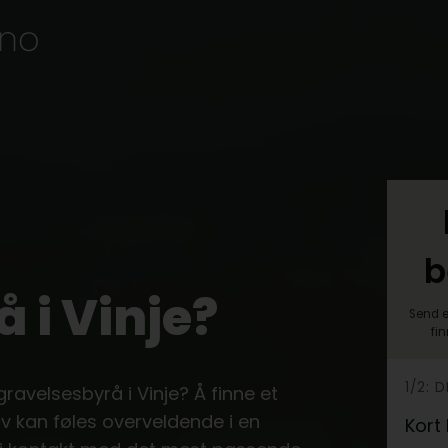
b
 i Vinje?
Send e
fi
h
1/2: 
gravelsesbyrå i Vinje? Å finne et
e
v kan føles overveldende i en
Kort
r