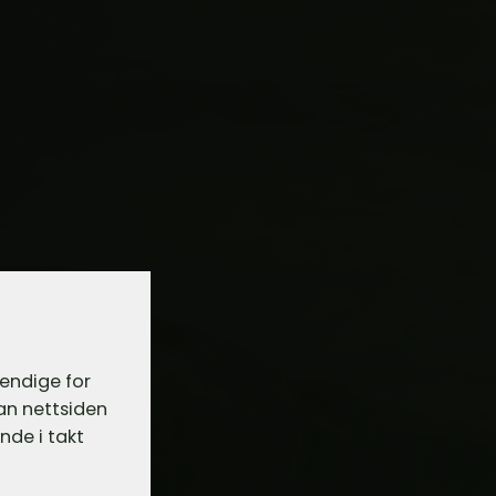
vendige for
dan nettsiden
nde i takt