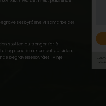
e i kontakt med det mest passende
o
 begravelsesbyråene vi samarbeider
 den støtten du trenger for å
ll ut og send inn skjemaet på siden,
nde begravelsesbyrået i Vinje.
Din ko
fores