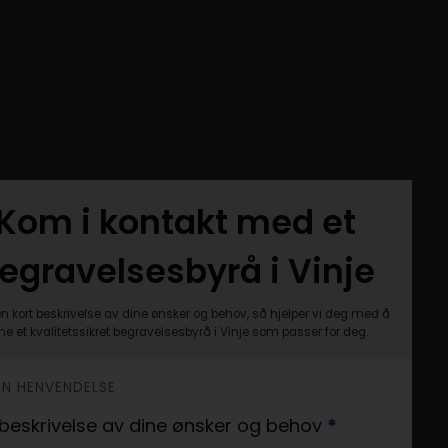
Kom i kontakt med et
egravelsesbyrå i Vinje
n kort beskrivelse av dine ønsker og behov, så hjelper vi deg med å
nne et kvalitetssikret begravelsesbyrå i Vinje som passer for deg.
DIN HENVENDELSE
 beskrivelse av dine ønsker og behov
*